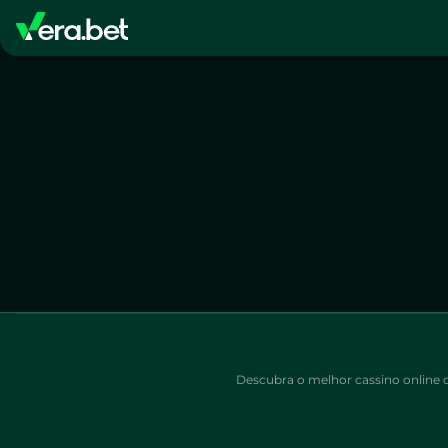
Descubra o melhor cassino online do