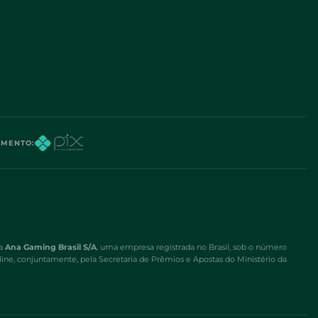
AMENTO
:
la
Ana Gaming Brasil S/A
, uma empresa registrada no Brasil, sob o número
line, conjuntamente, pela Secretaria de Prêmios e Apostas do Ministério da
so site. Utilizamos cookies apenas para melhorar a sua experiência e isso não