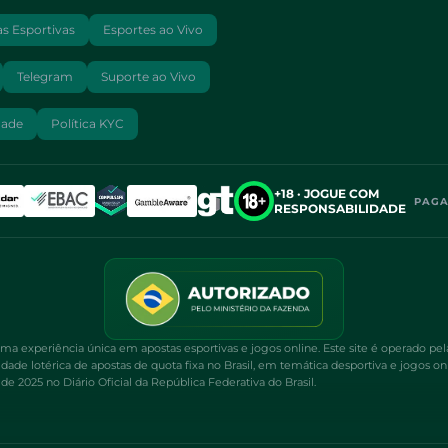
s Esportivas
Esportes ao Vivo
Telegram
Suporte ao Vivo
dade
Política KYC
+18 · JOGUE COM
PAG
RESPONSABILIDADE
a experiência única em apostas esportivas e jogos online. Este site é operado pe
ade lotérica de apostas de quota fixa no Brasil, em temática desportiva e jogos on
e 2025 no Diário Oficial da República Federativa do Brasil.
 usar determinados cookies do navegador para melhorar sua experiência ao usar nos