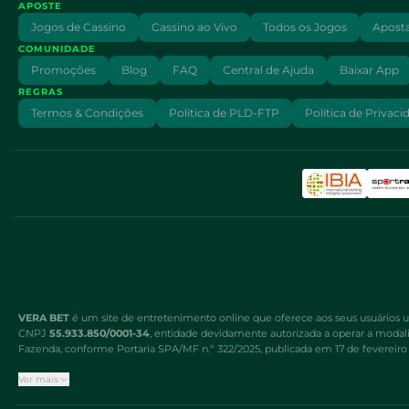
APOSTE
Jogos de Cassino
Cassino ao Vivo
Todos os Jogos
Aposta
COMUNIDADE
Promoções
Blog
FAQ
Central de Ajuda
Baixar App
REGRAS
Termos & Condições
Política de PLD-FTP
Política de Privaci
VERA BET
é um site de entretenimento online que oferece aos seus usuários um
CNPJ
55.933.850/0001-34
, entidade devidamente autorizada a operar a modalid
Fazenda, conforme Portaria SPA/MF n.º 322/2025, publicada em 17 de fevereiro d
Ver mais
Ao acessar, continuar a usar ou navegar neste site, você concorda que podemos
interfere na sua privacidade.