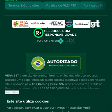
Termos & Condições
Política de PLD-FTP
Política de Privaci
+18 · JOGUE COM
RESPONSABILIDADE
PAGAMENTO
:
VERA BET
é um site de entretenimento online que oferece aos seus
usuários uma experiência única em apostas esportivas e jogos online. Este
site é operado pela
Ana Gaming Brasil S/A
, uma empresa registrada no
Brasil, sob o número CNPJ
55.933.850/0001-34
, entidade devidamente
Ver mais
autorizada a operar a modalidade lotérica de apostas de quota fixa no Brasil,
em temática desportiva e jogos online, conjuntamente, pela Secretaria de
Este site utiliza cookies
Prêmios e Apostas do Ministério da Fazenda, conforme Portaria SPA/MF
n.º 322/2025, publicada em 17 de fevereiro de 2025 no Diário Oficial da
CENTRAL DE JOGO RESPONSÁVEL
DENÚNCIAS
PRIVACIDADE
OUVIDORIA
Ao acessar, continuar a usar ou navegar neste site, você
República Federativa do Brasil.