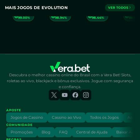
MAIS JOGOS DE EVOLUTION
VER TODOS
Por que jogar Lightning Storm na Vera Bet
RTP
RTP
RTP
RTP
Na
Vera Bet
99.00%
, você joga com total segurança, suporte
98.94%
98.44%
98.94
JOGAR
JOGAR
JOGAR
JOGAR
rápido e depósitos via Pix. A plataforma é licenciada,
reúne dezenas de outros títulos da Evolution e
promove o jogo responsável. Aposte com consciência!
RTP
Margem da casa
97.44%
2.56%
Descubra o melhor cassino online do Brasil com a Vera Bet! Slots,
roletas ao vivo, blackjack e bônus exclusivos. Jogue com segurança
e confiança.
APOSTE
Jogos de Cassino
Cassino ao Vivo
Todos os Jogos
Aposta
COMUNIDADE
Promoções
Blog
FAQ
Central de Ajuda
Baixar App
REGRAS