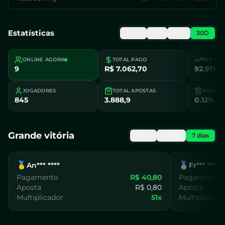
Tesouro do Banco 2
é um jogo de cassino online
Estatísticas
disponível na
Vera Bet
, desenvolvido pelo provedor
Hoje
7D
15D
30D
Tada Gaming
. Com uma taxa de retorno ao jogador
(RTP) média de até
97.04%
, você pode jogar agora
ONLINE AGORA
TOTAL PAGO
RTP RE
mesmo e se divertir. Jogue com responsabilidade!
9
R$ 7.062,70
92.91%
Como jogar Tesouro do Banco 2 na Vera Bet
JOGADORES
TOTAL APOSTAS
EDGE D
845
Para começar a jogar
Tesouro do Banco 2
3.888,9
, basta
0.12%
ajustar o valor da aposta e iniciar a rodada. O jogo é
intuitivo e indicado tanto para iniciantes quanto para
jogadores experientes da Tada Gaming.
Grande vitória
Hoje
3 dias
7 dias
Sobre o Tesouro do Banco 2
🥇
🥈
An*** ****
Fr*** ****
O
Tesouro do Banco 2
é desenvolvido pela
Tada
Gaming
Pagamento
e opera com tecnologia RNG (Random
R$ 40,80
Pagamento
Aposta
R$ 0,80
Aposta
Number Generator) certificada, garantindo resultados
Multiplicador
51
x
Multiplicado
aleatórios e independentes em cada rodada. Com RTP
médio de
97.04%
, oferece uma boa relação entre risco
e retorno.