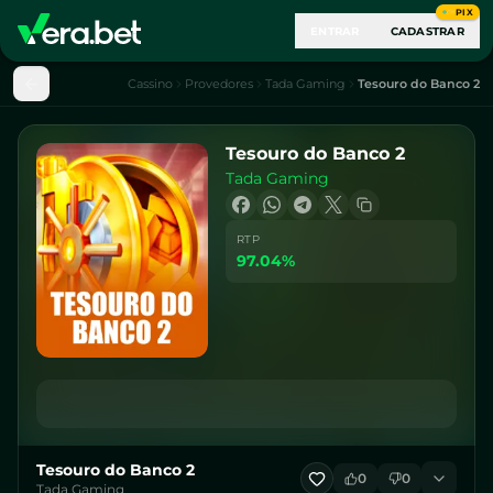
PIX
ENTRAR
CADASTRAR
Cassino
Provedores
Tada Gaming
Tesouro do Banco 2
Tesouro do Banco 2
Tada Gaming
RTP
97.04%
Tesouro do Banco 2
0
0
Tada Gaming