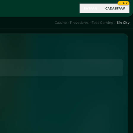
PIX
ENTRAR
CADASTRAR
Cassino
Provedores
Tada Gaming
Sin City