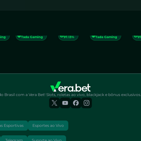
Provedor
RTP
Provedor
R
ing
Tada Gaming
97.13%
Tada Gaming
9
JOGAR
JOGAR
JOGAR
JOG
 Brasil com a Vera Bet! Slots, roletas ao vivo, blackjack e bônus exclusiv
s Esportivas
Esportes ao Vivo
Telegram
Suporte ao Vivo