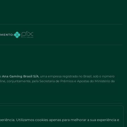
AMENTO
:
la
Ana Gaming Brasil S/A
, uma empresa registrada no Brasil, sob o número
line, conjuntamente, pela Secretaria de Prêmios e Apostas do Ministério da
so site. Utilizamos cookies apenas para melhorar a sua experiência e isso não
riência. Utilizamos cookies apenas para melhorar a sua experiência e