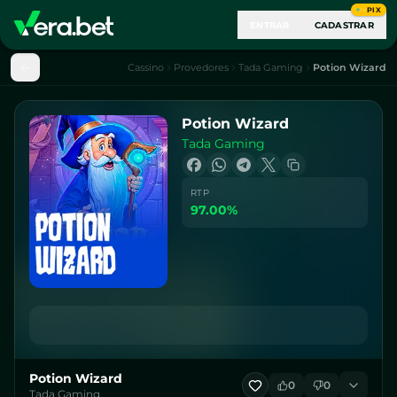
PIX
ENTRAR
CADASTRAR
Cassino
Provedores
Tada Gaming
Potion Wizard
Potion Wizard
Tada Gaming
RTP
97.00%
Potion Wizard
0
0
Tada Gaming