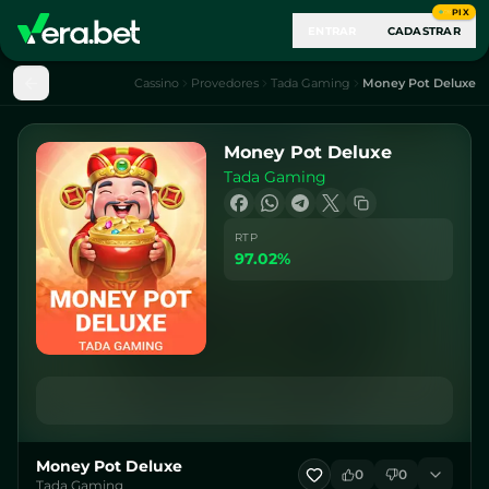
PIX
ENTRAR
CADASTRAR
Cassino
Provedores
Tada Gaming
Money Pot Deluxe
Money Pot Deluxe
Tada Gaming
RTP
97.02%
Money Pot Deluxe
0
0
Tada Gaming