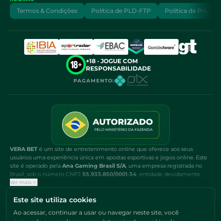
Termos & Condições
Política de PLD-FTP
Política de Privaci
+18 · JOGUE COM
RESPONSABILIDADE
PAGAMENTO
:
VERA BET
é um site de entretenimento online que oferece aos seus
usuários uma experiência única em apostas esportivas e jogos online. Este
site é operado pela
Ana Gaming Brasil S/A
, uma empresa registrada no
Brasil, sob o número CNPJ
55.933.850/0001-34
, entidade devidamente
Ver mais
autorizada a operar a modalidade lotérica de apostas de quota fixa no Brasil,
em temática desportiva e jogos online, conjuntamente, pela Secretaria de
Este site utiliza cookies
Prêmios e Apostas do Ministério da Fazenda, conforme Portaria SPA/MF
n.º 322/2025, publicada em 17 de fevereiro de 2025 no Diário Oficial da
CENTRAL DE JOGO RESPONSÁVEL
DENÚNCIAS
PRIVACIDADE
OUVIDORIA
Ao acessar, continuar a usar ou navegar neste site, você
República Federativa do Brasil.