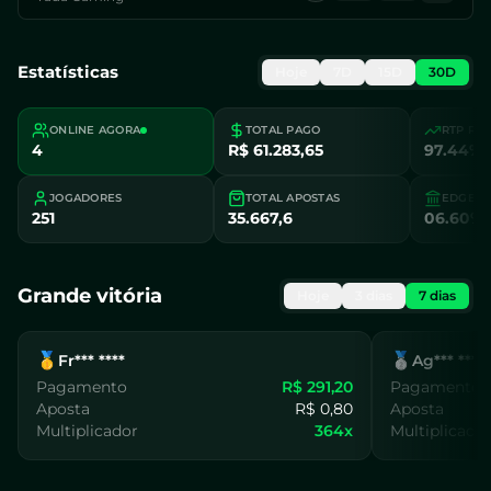
Fortune Hook
é um jogo de cassino online disponível
Estatísticas
na
Vera Bet
, desenvolvido pelo provedor
Hoje
7D
Tada
15D
30D
Gaming
. Com uma taxa de retorno ao jogador (RTP)
média de até
97%
, você pode jogar agora mesmo e se
ONLINE AGORA
TOTAL PAGO
RTP RE
divertir. Jogue com responsabilidade!
4
R$ 61.283,65
97.44%
Como jogar Fortune Hook na Vera Bet
JOGADORES
TOTAL APOSTAS
EDGE D
251
Para começar a jogar
Fortune Hook
35.667,6
, basta ajustar o
06.60%
valor da aposta e iniciar a rodada. O jogo é intuitivo e
indicado tanto para iniciantes quanto para jogadores
experientes da Tada Gaming.
Grande vitória
Hoje
3 dias
7 dias
Sobre o Fortune Hook
🥇
🥈
Fr*** ****
Ag*** ****
O
Fortune Hook
é desenvolvido pela
Tada Gaming
e
opera com tecnologia RNG (Random Number
Pagamento
R$ 291,20
Pagamento
Aposta
R$ 0,80
Aposta
Generator) certificada, garantindo resultados
Multiplicador
364
x
Multiplicado
aleatórios e independentes em cada rodada. Com RTP
médio de
97%
, oferece uma boa relação entre risco e
retorno.