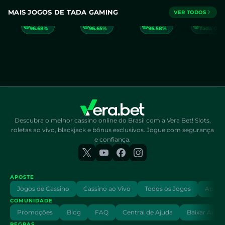
MAIS JOGOS DE TADA GAMING
VER TODOS
Por que jogar Fortune Hook na Vera Bet
RTP
RTP
RTP
Provedor
Na
Vera Bet
96.68%
, você joga com total segurança, suporte
96.65%
96.58%
Tada Gam
JOGAR
JOGAR
JOGAR
JOGAR
rápido e depósitos via Pix. A plataforma é licenciada,
reúne dezenas de outros títulos da Tada Gaming e
promove o jogo responsável. Aposte com consciência!
RTP
Margem da casa
97%
3.00%
Descubra o melhor cassino online do Brasil com a Vera Bet! Slots,
roletas ao vivo, blackjack e bônus exclusivos. Jogue com segurança
e confiança.
APOSTE
Jogos de Cassino
Cassino ao Vivo
Todos os Jogos
Aposta
COMUNIDADE
Promoções
Blog
FAQ
Central de Ajuda
Baixar App
REGRAS