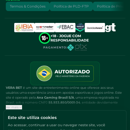
Termos & Condições
Política de PLD-FTP
Política de Privaci
+18 · JOGUE COM
RESPONSABILIDADE
PAGAMENTO
:
VERA BET
é um site de entretenimento online que oferece aos seus
usuários uma experiência única em apostas esportivas e jogos online. Este
site é operado pela
Ana Gaming Brasil S/A
, uma empresa registrada no
Brasil, sob o número CNPJ
55.933.850/0001-34
, entidade devidamente
Ver mais
autorizada a operar a modalidade lotérica de apostas de quota fixa no Brasil,
em temática desportiva e jogos online, conjuntamente, pela Secretaria de
Este site utiliza cookies
Prêmios e Apostas do Ministério da Fazenda, conforme Portaria SPA/MF
n.º 322/2025, publicada em 17 de fevereiro de 2025 no Diário Oficial da
CENTRAL DE JOGO RESPONSÁVEL
DENÚNCIAS
PRIVACIDADE
OUVIDORIA
Ao acessar, continuar a usar ou navegar neste site, você
República Federativa do Brasil.