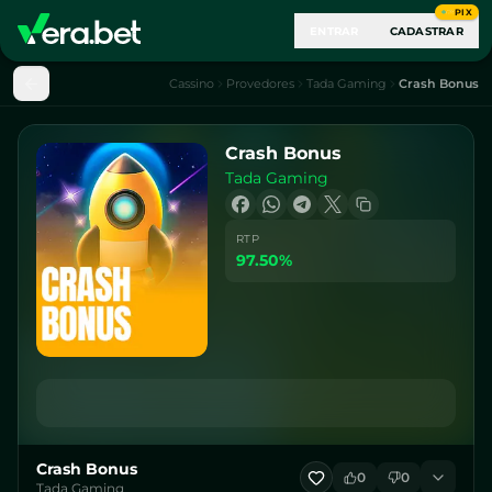
PIX
ENTRAR
CADASTRAR
Cassino
Provedores
Tada Gaming
Crash Bonus
Crash Bonus
Tada Gaming
RTP
97.50%
Crash Bonus
0
0
Tada Gaming