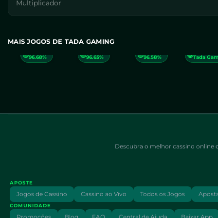
Multiplicador
97.27%
MAIS JOGOS DE TADA GAMING
RTP
RTP
RTP
Provedor
96.68%
96.65%
96.58%
Tada Gam
JOGAR
JOGAR
JOGAR
JOGAR
Descubra o melhor cassino online do
APOSTE
Jogos de Cassino
Cassino ao Vivo
Todos os Jogos
Aposta
COMUNIDADE
Promoções
Blog
FAQ
Central de Ajuda
Baixar App