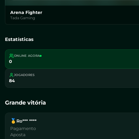
Arena Fighter
Tada Gaming
Arena Fighter
é um jogo de cassino online disponível na
V
Estatísticas
pode jogar agora mesmo e se divertir. Jogue com responsa
Como jogar Arena Fighter na Vera Bet
ONLINE AGORA
Para começar a jogar
Arena Fighter
, basta ajustar o valor
0
Gaming.
JOGADORES
Sobre o Arena Fighter
84
O
Arena Fighter
é desenvolvido pela
Tada Gaming
e opera
rodada. Com RTP médio de
97.27%
, oferece uma boa relaçã
Grande vitória
Por que jogar Arena Fighter na Vera Bet
Na
Vera Bet
, você joga com total segurança, suporte rápid
🥇
Ro*** ****
responsável. Aposte com consciência!
Pagamento
Aposta
RTP