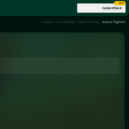
PIX
ENTRAR
CADASTRAR
Cassino
Provedores
Tada Gaming
Arena Fighter