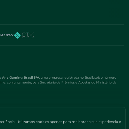
AMENTO
:
la
Ana Gaming Brasil S/A
, uma empresa registrada no Brasil, sob o número
line, conjuntamente, pela Secretaria de Prêmios e Apostas do Ministério da
so site. Utilizamos cookies apenas para melhorar a sua experiência e isso não
riência. Utilizamos cookies apenas para melhorar a sua experiência e