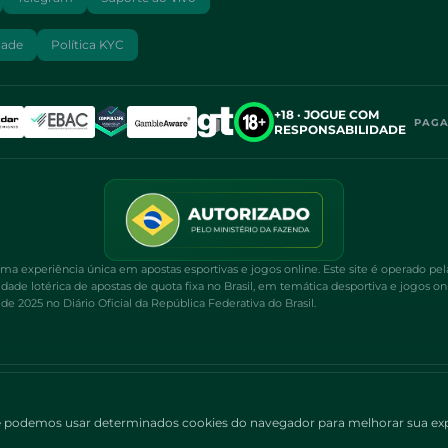
dade
Política KYC
+18 · JOGUE COM
PAG
RESPONSABILIDADE
a experiência única em apostas esportivas e jogos online. Este site é operado pe
ade lotérica de apostas de quota fixa no Brasil, em temática desportiva e jogos on
e 2025 no Diário Oficial da República Federativa do Brasil.
 usar determinados cookies do navegador para melhorar sua experiência ao usar nos
efício de Prestação Continuada (BPC).
CENTRAL DE JOGO RESPONSÁVEL
DENÚNCIAS
PRIVACIDADE
OUVIDORIA
ue podemos usar determinados cookies do navegador para melhorar sua expe
© 2026 Vera Bet. Todos os direitos reservados.