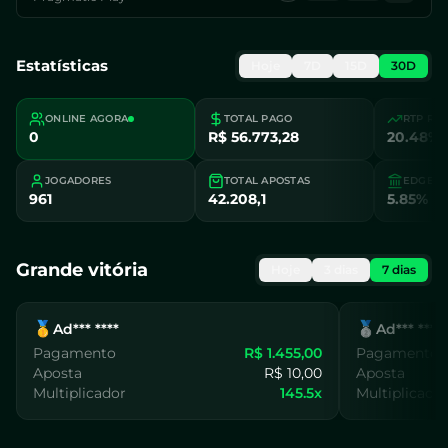
You Can Piggy Bank On It
é um jogo de cassino
Estatísticas
online disponível na
Vera Bet
, desenvolvido pelo
Hoje
7D
15D
30D
provedor
Pragmatic Play
. Com uma taxa de retorno
ao jogador (RTP) média de até
97%
, você pode jogar
ONLINE AGORA
TOTAL PAGO
RTP RE
agora mesmo e se divertir. Jogue com
0
R$ 56.773,28
20.48%
responsabilidade!
JOGADORES
TOTAL APOSTAS
EDGE D
Como jogar You Can Piggy Bank On It na Vera Bet
961
42.208,1
5.85%
Para começar a jogar
You Can Piggy Bank On It
,
basta ajustar o valor da aposta e iniciar a rodada. O
jogo é intuitivo e indicado tanto para iniciantes
Grande vitória
Hoje
3 dias
7 dias
quanto para jogadores experientes da Pragmatic Play.
Sobre o You Can Piggy Bank On It
🥇
🥈
Ad*** ****
Ad*** ****
O
Pagamento
You Can Piggy Bank On It
é desenvolvido pela
R$ 1.455,00
Pagamento
Aposta
R$ 10,00
Aposta
Pragmatic Play
e opera com tecnologia RNG
Multiplicador
145.5
x
Multiplicado
(Random Number Generator) certificada, garantindo
resultados aleatórios e independentes em cada
rodada. Com RTP médio de
97%
, oferece uma boa