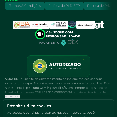
Termos & Condições
Política de PLD-FTP
Política de Privaci
+18 · JOGUE COM
RESPONSABILIDADE
PAGAMENTO
:
VERA BET
é um site de entretenimento online que oferece aos seus
usuários uma experiência única em apostas esportivas e jogos online. Este
site é operado pela
Ana Gaming Brasil S/A
, uma empresa registrada no
Brasil, sob o número CNPJ
55.933.850/0001-34
, entidade devidamente
Ver mais
autorizada a operar a modalidade lotérica de apostas de quota fixa no Brasil,
em temática desportiva e jogos online, conjuntamente, pela Secretaria de
Este site utiliza cookies
Prêmios e Apostas do Ministério da Fazenda, conforme Portaria SPA/MF
n.º 322/2025, publicada em 17 de fevereiro de 2025 no Diário Oficial da
CENTRAL DE JOGO RESPONSÁVEL
DENÚNCIAS
PRIVACIDADE
OUVIDORIA
Ao acessar, continuar a usar ou navegar neste site, você
República Federativa do Brasil.