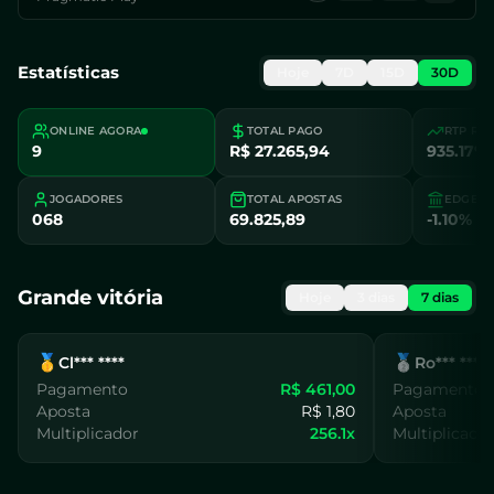
Treasure Horse
é um jogo de cassino online
Estatísticas
disponível na
Vera Bet
, desenvolvido pelo provedor
Hoje
7D
15D
30D
Pragmatic Play
. Com uma taxa de retorno ao jogador
(RTP) média de até
96.52%
, você pode jogar agora
ONLINE AGORA
TOTAL PAGO
RTP RE
mesmo e se divertir. Jogue com responsabilidade!
9
R$ 27.265,94
935.17%
Como jogar Treasure Horse na Vera Bet
JOGADORES
TOTAL APOSTAS
EDGE D
068
Para começar a jogar
Treasure Horse
69.825,89
, basta ajustar o
-1.10%
valor da aposta e iniciar a rodada. O jogo é intuitivo e
indicado tanto para iniciantes quanto para jogadores
experientes da Pragmatic Play.
Grande vitória
Hoje
3 dias
7 dias
Sobre o Treasure Horse
🥇
🥈
Cl*** ****
Ro*** ****
O
Treasure Horse
é desenvolvido pela
Pragmatic Play
e opera com tecnologia RNG (Random Number
Pagamento
R$ 461,00
Pagamento
Aposta
R$ 1,80
Aposta
Generator) certificada, garantindo resultados
Multiplicador
256.1
x
Multiplicado
aleatórios e independentes em cada rodada. Com RTP
médio de
96.52%
, oferece uma boa relação entre risco
e retorno.