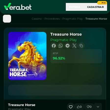
PIX
ENTRAR
CADASTRAR
Cassino
Provedores
Pragmatic Play
Treasure Horse
Treasure Horse
Pragmatic Play
RTP
96.52%
Treasure Horse
0
0
Pragmatic Play