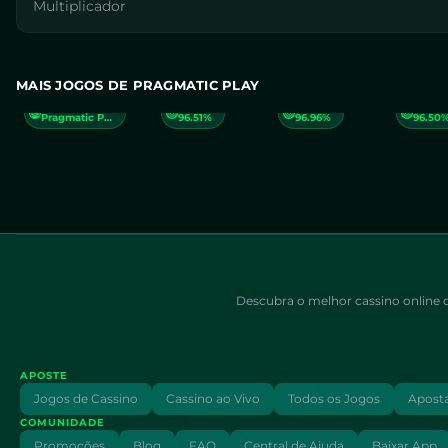
Multiplicador
MAIS JOGOS DE PRAGMATIC PLAY
Provedor
RTP
RTP
RTP
Pragmatic Play
96.51%
96.96%
96.50
JOGAR
JOGAR
JOGAR
JOGAR
Descubra o melhor cassino online do
APOSTE
Jogos de Cassino
Cassino ao Vivo
Todos os Jogos
Aposta
COMUNIDADE
Promoções
Blog
FAQ
Central de Ajuda
Baixar App