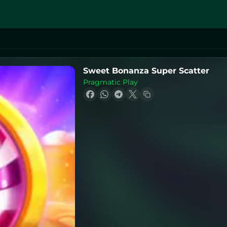
Sweet Bonanza Super Scatter
Pragmatic Play