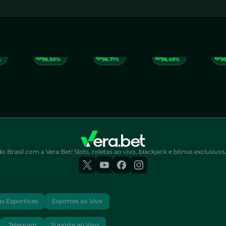
RTP
RTP
RTP
RT
%
96.50%
96.71%
96.49%
9
JOGAR
JOGAR
JOGAR
JOG
 Brasil com a Vera Bet! Slots, roletas ao vivo, blackjack e bônus exclusiv
s Esportivas
Esportes ao Vivo
Telegram
Suporte ao Vivo