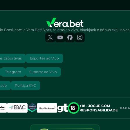
 Brasil com a Vera Bet! Slots, roletas ao vivo, blackjack e bônus exclusiv
s Esportivas
Esportes ao Vivo
Telegram
Suporte ao Vivo
dade
Política KYC
+18 · JOGUE COM
PAG
RESPONSABILIDADE