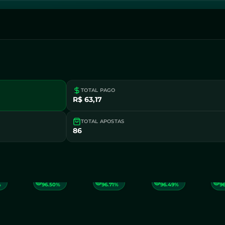
na
Vera Bet
, desenvolvido pelo provedor
Pragmatic Play
. Com u
ponsabilidade!
TOTAL PAGO
alor da aposta e iniciar a rodada. O jogo é intuitivo e indicado t
R$ 63,17
TOTAL APOSTAS
86
opera com tecnologia RNG (Random Number Generator) certific
ção entre risco e retorno.
RTP
RTP
RTP
RT
o e depósitos via Pix. A plataforma é licenciada, reúne dezenas 
%
96.50%
96.71%
96.49%
9
JOGAR
JOGAR
JOGAR
JOG