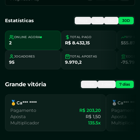
Ripe Rewards
é um jogo de cassino online disponível
Estatísticas
na
Vera Bet
, desenvolvido pelo provedor
Hoje
7D
Pragmatic
15D
30D
Play
. Com uma taxa de retorno ao jogador (RTP)
média de até
96.02%
, você pode jogar agora mesmo e
ONLINE AGORA
TOTAL PAGO
RTP RE
se divertir. Jogue com responsabilidade!
2
R$ 8.432,15
555.87%
Como jogar Ripe Rewards na Vera Bet
JOGADORES
TOTAL APOSTAS
EDGE D
95
Para começar a jogar
Ripe Rewards
9.970,2
, basta ajustar o
-75.79%
valor da aposta e iniciar a rodada. O jogo é intuitivo e
indicado tanto para iniciantes quanto para jogadores
experientes da Pragmatic Play.
Grande vitória
Hoje
3 dias
7 dias
Sobre o Ripe Rewards
🥇
🥈
Ca*** ****
Ca*** ****
O
Ripe Rewards
é desenvolvido pela
Pragmatic Play
e opera com tecnologia RNG (Random Number
Pagamento
R$ 203,20
Pagamento
Aposta
R$ 1,50
Aposta
Generator) certificada, garantindo resultados
Multiplicador
135.5
x
Multiplicado
aleatórios e independentes em cada rodada. Com RTP
médio de
96.02%
, oferece uma boa relação entre risco
e retorno.