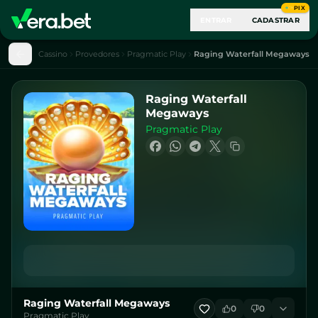
PIX
ENTRAR
CADASTRAR
Cassino
Provedores
Pragmatic Play
Raging Waterfall Megaways
Raging Waterfall
Megaways
Pragmatic Play
Raging Waterfall Megaways
0
0
Pragmatic Play