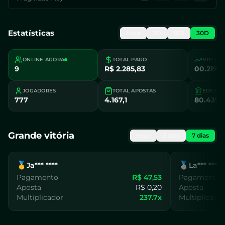
Raging Waterfall Megaways
é um jogo de cassino
Estatísticas
online disponível na
Vera Bet
, desenvolvido pelo
Hoje
7D
15D
30D
provedor
Pragmatic Play
. Com uma taxa de retorno
ao jogador (RTP) média de até
97%
, você pode jogar
ONLINE AGORA
TOTAL PAGO
RTP RE
agora mesmo e se divertir. Jogue com
9
R$ 2.285,83
00.21%
responsabilidade!
JOGADORES
TOTAL APOSTAS
EDGE D
Como jogar Raging Waterfall Megaways na Vera
777
4.167,1
80.43%
Bet
Para começar a jogar
Raging Waterfall Megaways
,
basta ajustar o valor da aposta e iniciar a rodada. O
Grande vitória
Hoje
3 dias
7 dias
jogo é intuitivo e indicado tanto para iniciantes
quanto para jogadores experientes da Pragmatic Play.
🥇
🥈
Ja*** ****
La*** ****
Sobre o Raging Waterfall Megaways
Pagamento
R$ 47,53
Pagamento
O
Aposta
Raging Waterfall Megaways
é desenvolvido pela
R$ 0,20
Aposta
Multiplicador
237.7
x
Multiplicado
Pragmatic Play
e opera com tecnologia RNG
(Random Number Generator) certificada, garantindo
resultados aleatórios e independentes em cada