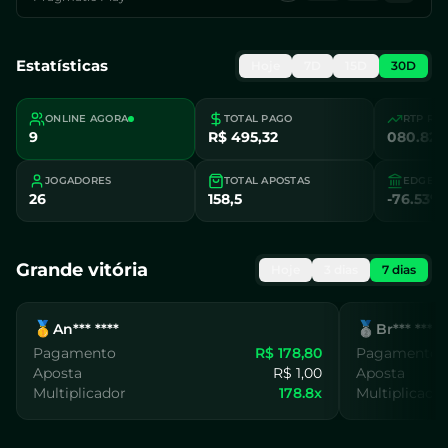
Pirate Golden Age
é um jogo de cassino online
Estatísticas
disponível na
Vera Bet
, desenvolvido pelo provedor
Hoje
7D
15D
30D
Pragmatic Play
. Com uma taxa de retorno ao jogador
(RTP) média de até
96.49%
, você pode jogar agora
ONLINE AGORA
TOTAL PAGO
RTP RE
mesmo e se divertir. Jogue com responsabilidade!
9
R$ 495,32
080.82
Como jogar Pirate Golden Age na Vera Bet
JOGADORES
TOTAL APOSTAS
EDGE D
26
Para começar a jogar
Pirate Golden Age
158,5
, basta
-76.53%
ajustar o valor da aposta e iniciar a rodada. O jogo é
intuitivo e indicado tanto para iniciantes quanto para
jogadores experientes da Pragmatic Play.
Grande vitória
Hoje
3 dias
7 dias
Sobre o Pirate Golden Age
🥇
🥈
An*** ****
Br*** ****
O
Pirate Golden Age
é desenvolvido pela
Pragmatic
Play
Pagamento
e opera com tecnologia RNG (Random Number
R$ 178,80
Pagamento
Aposta
R$ 1,00
Aposta
Generator) certificada, garantindo resultados
Multiplicador
178.8
x
Multiplicado
aleatórios e independentes em cada rodada. Com RTP
médio de
96.49%
, oferece uma boa relação entre risco
e retorno.