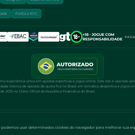
dade
Política KYC
+18 · JOGUE COM
PAG
RESPONSABILIDADE
a experiência única em apostas esportivas e jogos online. Este site é operado pe
ade lotérica de apostas de quota fixa no Brasil, em temática desportiva e jogos on
e 2025 no Diário Oficial da República Federativa do Brasil.
 usar determinados cookies do navegador para melhorar sua experiência ao usar nos
efício de Prestação Continuada (BPC).
CENTRAL DE JOGO RESPONSÁVEL
DENÚNCIAS
PRIVACIDADE
OUVIDORIA
ue podemos usar determinados cookies do navegador para melhorar sua expe
© 2026 Vera Bet. Todos os direitos reservados.