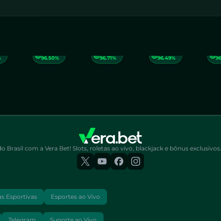
3.83%
RTP
RTP
RTP
RT
%
96.50%
96.71%
96.49%
9
JOGAR
JOGAR
JOGAR
JOG
 Brasil com a Vera Bet! Slots, roletas ao vivo, blackjack e bônus exclusiv
s Esportivas
Esportes ao Vivo
Telegram
Suporte ao Vivo