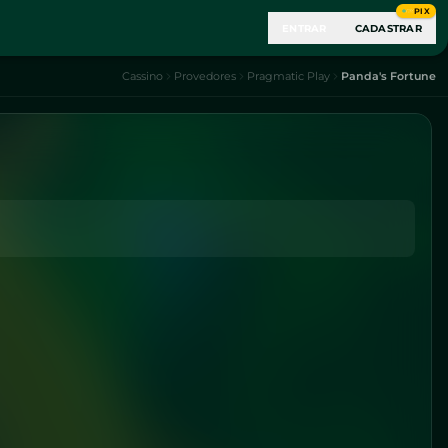
PIX
ENTRAR
CADASTRAR
Cassino
Provedores
Pragmatic Play
Panda's Fortune