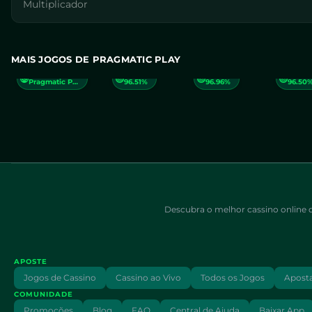
Multiplicador
96.17%
MAIS JOGOS DE PRAGMATIC PLAY
Provedor
RTP
RTP
RTP
Pragmatic Play
96.51%
96.96%
96.50
JOGAR
JOGAR
JOGAR
JOGAR
Descubra o melhor cassino online do
APOSTE
Jogos de Cassino
Cassino ao Vivo
Todos os Jogos
Aposta
COMUNIDADE
Promoções
Blog
FAQ
Central de Ajuda
Baixar App