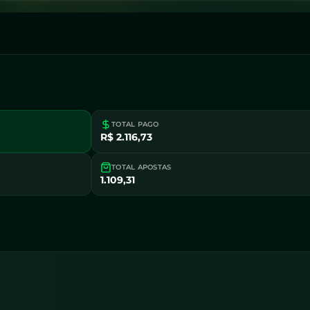
a
Vera Bet
, desenvolvido pelo provedor
Pragmatic Play
. Com um
ponsabilidade!
TOTAL PAGO
lor da aposta e iniciar a rodada. O jogo é intuitivo e indicado ta
R$ 2.116,73
TOTAL APOSTAS
1.109,31
opera com tecnologia RNG (Random Number Generator) certifica
elação entre risco e retorno.
o e depósitos via Pix. A plataforma é licenciada, reúne dezenas 
Margem da casa