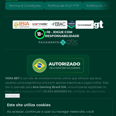
Termos & Condições
Política de PLD-FTP
Política de Privaci
+18 · JOGUE COM
RESPONSABILIDADE
PAGAMENTO
:
VERA BET
é um site de entretenimento online que oferece aos seus
usuários uma experiência única em apostas esportivas e jogos online. Este
site é operado pela
Ana Gaming Brasil S/A
, uma empresa registrada no
Brasil, sob o número CNPJ
55.933.850/0001-34
, entidade devidamente
Ver mais
autorizada a operar a modalidade lotérica de apostas de quota fixa no Brasil,
em temática desportiva e jogos online, conjuntamente, pela Secretaria de
Este site utiliza cookies
Prêmios e Apostas do Ministério da Fazenda, conforme Portaria SPA/MF
n.º 322/2025, publicada em 17 de fevereiro de 2025 no Diário Oficial da
CENTRAL DE JOGO RESPONSÁVEL
DENÚNCIAS
PRIVACIDADE
OUVIDORIA
Ao acessar, continuar a usar ou navegar neste site, você
República Federativa do Brasil.