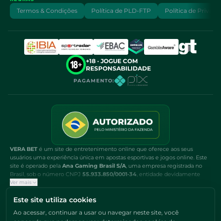
Termos & Condições
Política de PLD-FTP
Política de Privaci
+18 · JOGUE COM
RESPONSABILIDADE
PAGAMENTO
:
VERA BET
é um site de entretenimento online que oferece aos seus
usuários uma experiência única em apostas esportivas e jogos online. Este
site é operado pela
Ana Gaming Brasil S/A
, uma empresa registrada no
Brasil, sob o número CNPJ
55.933.850/0001-34
, entidade devidamente
Ver mais
autorizada a operar a modalidade lotérica de apostas de quota fixa no Brasil,
em temática desportiva e jogos online, conjuntamente, pela Secretaria de
Este site utiliza cookies
Prêmios e Apostas do Ministério da Fazenda, conforme Portaria SPA/MF
n.º 322/2025, publicada em 17 de fevereiro de 2025 no Diário Oficial da
CENTRAL DE JOGO RESPONSÁVEL
DENÚNCIAS
PRIVACIDADE
OUVIDORIA
Ao acessar, continuar a usar ou navegar neste site, você
República Federativa do Brasil.