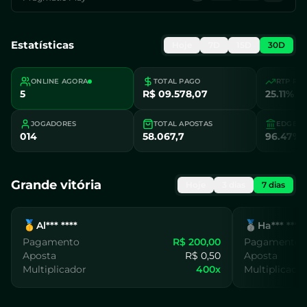
Lucky Tiger Gold
é um jogo de cassino online
Estatísticas
disponível na
Vera Bet
, desenvolvido pelo provedor
Hoje
7D
15D
30D
Pragmatic Play
. Com uma taxa de retorno ao jogador
(RTP) média de até
96.50%
, você pode jogar agora
ONLINE AGORA
TOTAL PAGO
RTP RE
mesmo e se divertir. Jogue com responsabilidade!
5
R$ 09.578,07
25.11%
Como jogar Lucky Tiger Gold na Vera Bet
JOGADORES
TOTAL APOSTAS
EDGE D
014
Para começar a jogar
Lucky Tiger Gold
58.067,7
, basta ajustar
96.47%
o valor da aposta e iniciar a rodada. O jogo é intuitivo
e indicado tanto para iniciantes quanto para jogadores
experientes da Pragmatic Play.
Grande vitória
Hoje
3 dias
7 dias
Sobre o Lucky Tiger Gold
🥇
🥈
Al*** ****
Ha*** ****
O
Lucky Tiger Gold
é desenvolvido pela
Pragmatic
Play
Pagamento
e opera com tecnologia RNG (Random Number
R$ 200,00
Pagamento
Aposta
R$ 0,50
Aposta
Generator) certificada, garantindo resultados
Multiplicador
400
x
Multiplicado
aleatórios e independentes em cada rodada. Com RTP
médio de
96.50%
, oferece uma boa relação entre risco
e retorno.