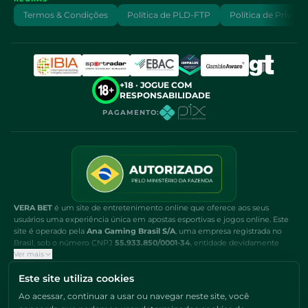
Termos & Condições
Política de PLD-FTP
Política de Privaci
+18 · JOGUE COM
RESPONSABILIDADE
PAGAMENTO
:
VERA BET
é um site de entretenimento online que oferece aos seus
usuários uma experiência única em apostas esportivas e jogos online. Este
site é operado pela
Ana Gaming Brasil S/A
, uma empresa registrada no
Brasil, sob o número CNPJ
55.933.850/0001-34
, entidade devidamente
Ver mais
autorizada a operar a modalidade lotérica de apostas de quota fixa no Brasil,
em temática desportiva e jogos online, conjuntamente, pela Secretaria de
Este site utiliza cookies
Prêmios e Apostas do Ministério da Fazenda, conforme Portaria SPA/MF
n.º 322/2025, publicada em 17 de fevereiro de 2025 no Diário Oficial da
CENTRAL DE JOGO RESPONSÁVEL
DENÚNCIAS
PRIVACIDADE
OUVIDORIA
Ao acessar, continuar a usar ou navegar neste site, você
República Federativa do Brasil.