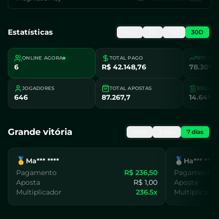
Lucky Fortune Tree
é um jogo de cassino online
Estatísticas
disponível na
Vera Bet
, desenvolvido pelo provedor
Hoje
7D
15D
30D
Pragmatic Play
. Com uma taxa de retorno ao jogador
(RTP) média de até
96.5%
, você pode jogar agora
ONLINE AGORA
TOTAL PAGO
RTP RE
mesmo e se divertir. Jogue com responsabilidade!
6
R$ 42.148,76
78.30%
Como jogar Lucky Fortune Tree na Vera Bet
JOGADORES
TOTAL APOSTAS
EDGE D
646
Para começar a jogar
Lucky Fortune Tree
87.267,7
, basta
14.64%
ajustar o valor da aposta e iniciar a rodada. O jogo é
intuitivo e indicado tanto para iniciantes quanto para
jogadores experientes da Pragmatic Play.
Grande vitória
Hoje
3 dias
7 dias
Sobre o Lucky Fortune Tree
🥇
🥈
Ma*** ****
Ha*** ****
O
Lucky Fortune Tree
é desenvolvido pela
Pragmatic
Play
Pagamento
e opera com tecnologia RNG (Random Number
R$ 236,50
Pagamento
Aposta
R$ 1,00
Aposta
Generator) certificada, garantindo resultados
Multiplicador
236.5
x
Multiplicado
aleatórios e independentes em cada rodada. Com RTP
médio de
96.5%
, oferece uma boa relação entre risco e
retorno.