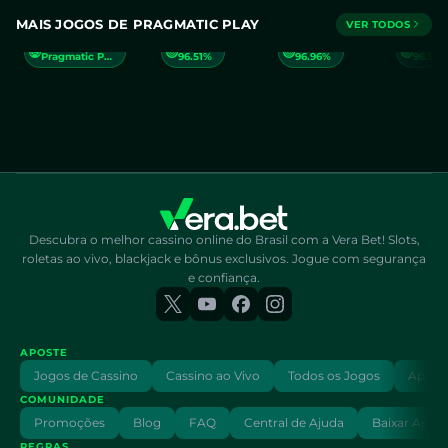
MAIS JOGOS DE PRAGMATIC PLAY
VER TODOS
Por que jogar Lucky Fortune Tree na Vera Bet
Provedor
RTP
RTP
RTP
Na
Vera Bet
Pragmatic Play
, você joga com total segurança, suporte
96.51%
96.96%
96.50
JOGAR
JOGAR
JOGAR
JOGAR
rápido e depósitos via Pix. A plataforma é licenciada,
reúne dezenas de outros títulos da Pragmatic Play e
promove o jogo responsável. Aposte com consciência!
RTP
Margem da casa
96.5%
3.50%
Descubra o melhor cassino online do Brasil com a Vera Bet! Slots,
roletas ao vivo, blackjack e bônus exclusivos. Jogue com segurança
e confiança.
APOSTE
Jogos de Cassino
Cassino ao Vivo
Todos os Jogos
Aposta
COMUNIDADE
Promoções
Blog
FAQ
Central de Ajuda
Baixar App
REGRAS