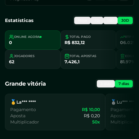
Loki's Riches
é um jogo de cassino online disponível
Estatísticas
na
Vera Bet
, desenvolvido pelo provedor
Hoje
7D
Pragmatic
15D
30D
Play
. Com uma taxa de retorno ao jogador (RTP)
média de até
96.04%
, você pode jogar agora mesmo e
ONLINE AGORA
TOTAL PAGO
RTP RE
se divertir. Jogue com responsabilidade!
0
R$ 832,12
06.02%
Como jogar Loki's Riches na Vera Bet
JOGADORES
TOTAL APOSTAS
EDGE D
62
Para começar a jogar
Loki's Riches
7.426,1
, basta ajustar o
81.97%
valor da aposta e iniciar a rodada. O jogo é intuitivo e
indicado tanto para iniciantes quanto para jogadores
experientes da Pragmatic Play.
Grande vitória
3 dias
7 dias
Sobre o Loki's Riches
🥇
🥈
La*** ****
Lu*** ****
O
Loki's Riches
é desenvolvido pela
Pragmatic Play
e
opera com tecnologia RNG (Random Number
Pagamento
R$ 10,00
Pagamento
Aposta
R$ 0,20
Aposta
Generator) certificada, garantindo resultados
Multiplicador
50
x
Multiplicado
aleatórios e independentes em cada rodada. Com RTP
médio de
96.04%
, oferece uma boa relação entre risco
e retorno.