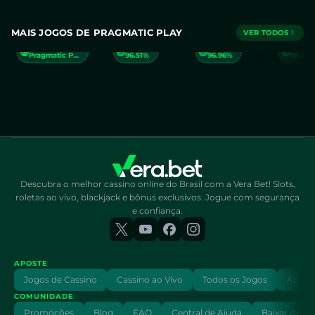
Por que jogar Loki's Riches na Vera Bet
MAIS JOGOS DE PRAGMATIC PLAY
VER TODOS
Na
Vera Bet
, você joga com total segurança, suporte
Provedor
RTP
RTP
RTP
rápido e depósitos via Pix. A plataforma é licenciada,
Pragmatic Play
96.51%
96.96%
96.50
JOGAR
JOGAR
JOGAR
JOGAR
reúne dezenas de outros títulos da Pragmatic Play e
promove o jogo responsável. Aposte com consciência!
RTP
Margem da casa
96.04%
3.96%
Descubra o melhor cassino online do Brasil com a Vera Bet! Slots,
roletas ao vivo, blackjack e bônus exclusivos. Jogue com segurança
e confiança.
APOSTE
Jogos de Cassino
Cassino ao Vivo
Todos os Jogos
Aposta
COMUNIDADE
Promoções
Blog
FAQ
Central de Ajuda
Baixar App