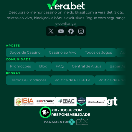
resultados aleatórios e independentes em cada
rodada. Com RTP médio de
97%
, oferece uma boa
Descubra o melhor cassino online do Brasil com a Vera Bet! Slots,
relação entre risco e retorno.
roletas ao vivo, blackjack e bônus exclusivos. Jogue com segurança
e confiança.
Por que jogar Live - SPEED BLACKJACK 6 RUBY na
Vera Bet
Na
Vera Bet
, você joga com total segurança, suporte
APOSTE
rápido e depósitos via Pix. A plataforma é licenciada,
Jogos de Cassino
Cassino ao Vivo
Todos os Jogos
Aposta
reúne dezenas de outros títulos da Pragmatic Play e
COMUNIDADE
promove o jogo responsável. Aposte com consciência!
Promoções
Blog
FAQ
Central de Ajuda
Baixar App
REGRAS
Termos & Condições
Política de PLD-FTP
Política de Privaci
+18 · JOGUE COM
RESPONSABILIDADE
PAGAMENTO
: