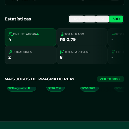
Live - Blackjack 64 - Ruby
é um jogo de cassino
Estatísticas
online disponível na
Vera Bet
, desenvolvido pelo
Hoje
7D
15D
30D
provedor
Pragmatic Play
. Com uma taxa de retorno
ao jogador (RTP) média de até
97%
, você pode jogar
ONLINE AGORA
TOTAL PAGO
RTP RE
agora mesmo e se divertir. Jogue com
4
R$ 0,79
-
responsabilidade!
JOGADORES
TOTAL APOSTAS
EDGE D
Como jogar Live - Blackjack 64 - Ruby na Vera Bet
2
8
-
Para começar a jogar
Live - Blackjack 64 - Ruby
,
basta ajustar o valor da aposta e iniciar a rodada. O
jogo é intuitivo e indicado tanto para iniciantes
MAIS JOGOS DE PRAGMATIC PLAY
VER TODOS
quanto para jogadores experientes da Pragmatic Play.
Provedor
RTP
RTP
RTP
Pragmatic Play
96.51%
96.96%
96.50
JOGAR
JOGAR
JOGAR
JOGAR
Sobre o Live - Blackjack 64 - Ruby
O
Live - Blackjack 64 - Ruby
é desenvolvido pela
Pragmatic Play
e opera com tecnologia RNG
(Random Number Generator) certificada, garantindo
resultados aleatórios e independentes em cada
rodada. Com RTP médio de
97%
, oferece uma boa