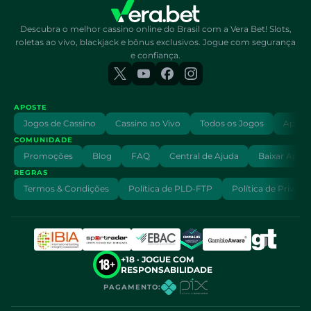
relação entre risco e retorno.
Descubra o melhor cassino online do Brasil com a Vera Bet! Slots,
Por que jogar Live - Blackjack 59 - Azure na Vera
roletas ao vivo, blackjack e bônus exclusivos. Jogue com segurança
Bet
e confiança.
Na
Vera Bet
, você joga com total segurança, suporte
rápido e depósitos via Pix. A plataforma é licenciada,
reúne dezenas de outros títulos da Pragmatic Play e
APOSTE
promove o jogo responsável. Aposte com consciência!
Jogos de Cassino
Cassino ao Vivo
Todos os Jogos
Aposta
COMUNIDADE
Promoções
Blog
FAQ
Central de Ajuda
Baixar App
REGRAS
Termos & Condições
Política de PLD-FTP
Política de Privaci
+18 · JOGUE COM
RESPONSABILIDADE
PAGAMENTO
: