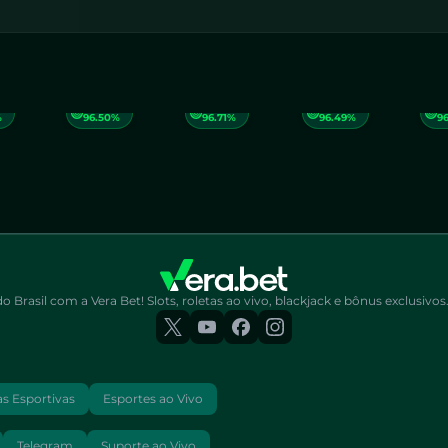
3.50%
RTP
RTP
RTP
RT
%
96.50%
96.71%
96.49%
9
JOGAR
JOGAR
JOGAR
JOG
 Brasil com a Vera Bet! Slots, roletas ao vivo, blackjack e bônus exclusiv
s Esportivas
Esportes ao Vivo
Telegram
Suporte ao Vivo