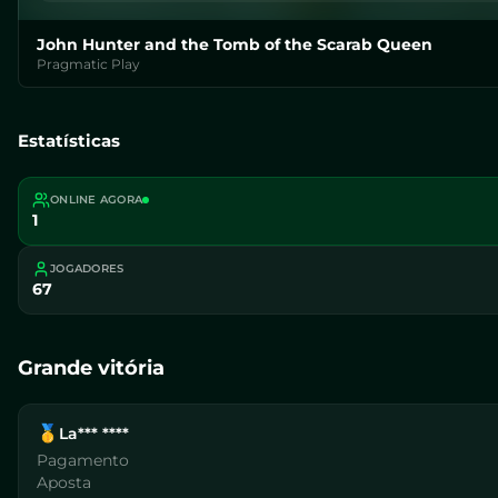
John Hunter and the Tomb of the Scarab Queen
Pragmatic Play
John Hunter and the Tomb of the Scarab Queen
é um jog
Estatísticas
jogador (RTP) média de até
96.50%
, você pode jogar agora
Como jogar John Hunter and the Tomb of the Scarab Qu
ONLINE AGORA
Para começar a jogar
John Hunter and the Tomb of the 
1
para jogadores experientes da Pragmatic Play.
JOGADORES
Sobre o John Hunter and the Tomb of the Scarab Quee
67
O
John Hunter and the Tomb of the Scarab Queen
é des
resultados aleatórios e independentes em cada rodada. 
Grande vitória
Por que jogar John Hunter and the Tomb of the Scarab
Na
Vera Bet
, você joga com total segurança, suporte rápid
🥇
La*** ****
responsável. Aposte com consciência!
Pagamento
Aposta
RTP