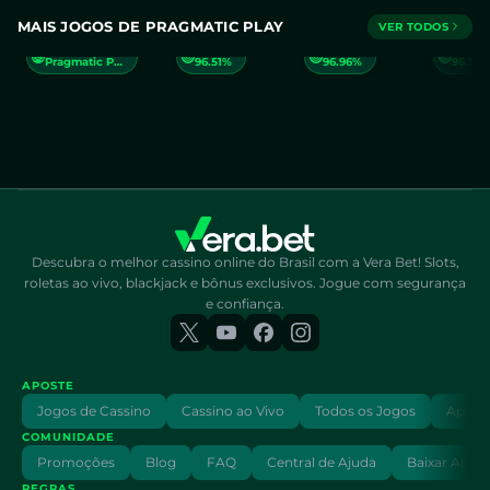
resultados aleatórios e independentes em cada
MAIS JOGOS DE PRAGMATIC PLAY
VER TODOS
rodada. Com RTP médio de
97%
, oferece uma boa
Provedor
RTP
RTP
RTP
relação entre risco e retorno.
Pragmatic Play
96.51%
96.96%
96.50
JOGAR
JOGAR
JOGAR
JOGAR
Por que jogar John Hunter and Galileo’s Secrets na
Vera Bet
Na
Vera Bet
, você joga com total segurança, suporte
rápido e depósitos via Pix. A plataforma é licenciada,
reúne dezenas de outros títulos da Pragmatic Play e
promove o jogo responsável. Aposte com consciência!
Descubra o melhor cassino online do Brasil com a Vera Bet! Slots,
roletas ao vivo, blackjack e bônus exclusivos. Jogue com segurança
e confiança.
APOSTE
Jogos de Cassino
Cassino ao Vivo
Todos os Jogos
Aposta
COMUNIDADE
Promoções
Blog
FAQ
Central de Ajuda
Baixar App
REGRAS