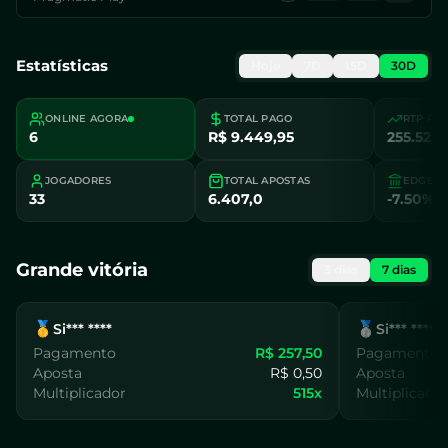
John Hunter and Galileo’s Secrets
é um jogo de
Estatísticas
cassino online disponível na
Vera Bet
Hoje
, desenvolvido
7D
15D
30D
pelo provedor
Pragmatic Play
. Com uma taxa de
retorno ao jogador (RTP) média de até
97%
, você
ONLINE AGORA
TOTAL PAGO
RTP RE
pode jogar agora mesmo e se divertir. Jogue com
6
R$ 9.449,95
255.52%
responsabilidade!
JOGADORES
TOTAL APOSTAS
EDGE D
Como jogar John Hunter and Galileo’s Secrets na
33
6.407,0
-7.50%
Vera Bet
Para começar a jogar
John Hunter and Galileo’s
Secrets
, basta ajustar o valor da aposta e iniciar a
Grande vitória
3 dias
7 dias
rodada. O jogo é intuitivo e indicado tanto para
iniciantes quanto para jogadores experientes da
🥇
🥈
Pragmatic Play.
Si*** ****
Si*** ****
Pagamento
R$ 257,50
Pagamento
Sobre o John Hunter and Galileo’s Secrets
Aposta
R$ 0,50
Aposta
Multiplicador
515
x
Multiplicado
O
John Hunter and Galileo’s Secrets
é desenvolvido
pela
Pragmatic Play
e opera com tecnologia RNG
(Random Number Generator) certificada, garantindo