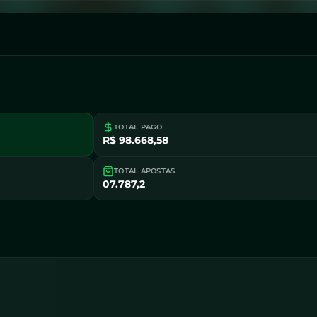
et
, desenvolvido pelo provedor
Pragmatic Play
. Com uma taxa 
bilidade!
TOTAL PAGO
posta e iniciar a rodada. O jogo é intuitivo e indicado tanto par
R$ 98.668,58
TOTAL APOSTAS
07.787,2
m tecnologia RNG (Random Number Generator) certificada, gara
o entre risco e retorno.
o e depósitos via Pix. A plataforma é licenciada, reúne dezenas 
Margem da casa