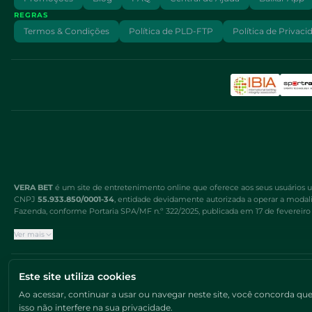
REGRAS
Termos & Condições
Política de PLD-FTP
Política de Privaci
VERA BET
é um site de entretenimento online que oferece aos seus usuários um
CNPJ
55.933.850/0001-34
, entidade devidamente autorizada a operar a modalid
Fazenda, conforme Portaria SPA/MF n.º 322/2025, publicada em 17 de fevereiro d
Ver mais
Ao acessar, continuar a usar ou navegar neste site, você concorda que podemos
interfere na sua privacidade.
O uso desta plataforma é proibido para
beneficiários de Bolsa Família e Ben
Este site utiliza cookies
Ao acessar, continuar a usar ou navegar neste site, você concorda q
isso não interfere na sua privacidade.