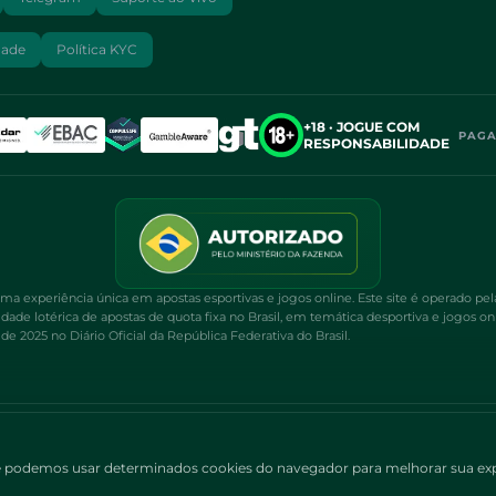
dade
Política KYC
+18 · JOGUE COM
PAG
RESPONSABILIDADE
a experiência única em apostas esportivas e jogos online. Este site é operado pe
ade lotérica de apostas de quota fixa no Brasil, em temática desportiva e jogos on
e 2025 no Diário Oficial da República Federativa do Brasil.
 usar determinados cookies do navegador para melhorar sua experiência ao usar nos
efício de Prestação Continuada (BPC).
CENTRAL DE JOGO RESPONSÁVEL
DENÚNCIAS
PRIVACIDADE
OUVIDORIA
ue podemos usar determinados cookies do navegador para melhorar sua expe
© 2026 Vera Bet. Todos os direitos reservados.