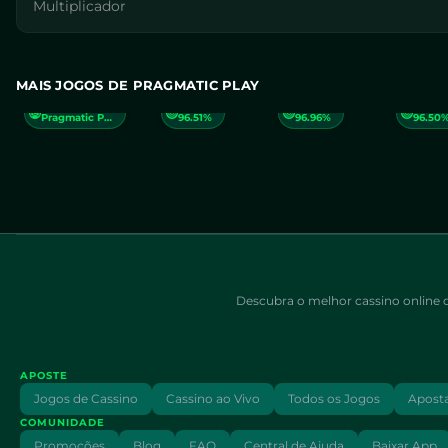
Multiplicador
96.53%
MAIS JOGOS DE PRAGMATIC PLAY
Provedor
RTP
RTP
RTP
Pragmatic Play
96.51%
96.96%
96.50
JOGAR
JOGAR
JOGAR
JOGAR
Descubra o melhor cassino online do
APOSTE
Jogos de Cassino
Cassino ao Vivo
Todos os Jogos
Aposta
COMUNIDADE
Promoções
Blog
FAQ
Central de Ajuda
Baixar App