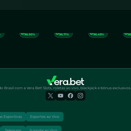
3.47%
RTP
RTP
RTP
RT
%
96.50%
96.71%
96.49%
9
JOGAR
JOGAR
JOGAR
JOG
 Brasil com a Vera Bet! Slots, roletas ao vivo, blackjack e bônus exclusiv
s Esportivas
Esportes ao Vivo
Telegram
Suporte ao Vivo