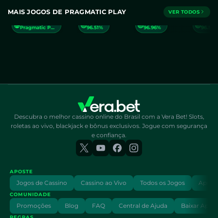
MAIS JOGOS DE PRAGMATIC PLAY
VER TODOS
Por que jogar Hot To Burn Multiplier na Vera Bet
Provedor
RTP
RTP
RTP
Na
Vera Bet
Pragmatic Play
, você joga com total segurança, suporte
96.51%
96.96%
96.50
JOGAR
JOGAR
JOGAR
JOGAR
rápido e depósitos via Pix. A plataforma é licenciada,
reúne dezenas de outros títulos da Pragmatic Play e
promove o jogo responsável. Aposte com consciência!
RTP
Margem da casa
96.51%
3.49%
Descubra o melhor cassino online do Brasil com a Vera Bet! Slots,
roletas ao vivo, blackjack e bônus exclusivos. Jogue com segurança
e confiança.
APOSTE
Jogos de Cassino
Cassino ao Vivo
Todos os Jogos
Aposta
COMUNIDADE
Promoções
Blog
FAQ
Central de Ajuda
Baixar App
REGRAS