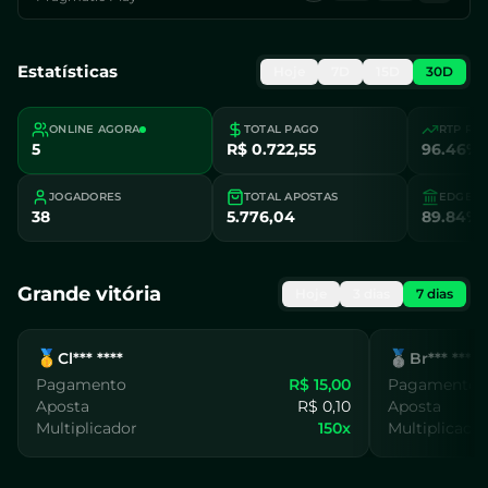
Hot To Burn Multiplier
é um jogo de cassino online
Estatísticas
disponível na
Vera Bet
, desenvolvido pelo provedor
Hoje
7D
15D
30D
Pragmatic Play
. Com uma taxa de retorno ao jogador
(RTP) média de até
96.51%
, você pode jogar agora
ONLINE AGORA
TOTAL PAGO
RTP RE
mesmo e se divertir. Jogue com responsabilidade!
5
R$ 0.722,55
96.46%
Como jogar Hot To Burn Multiplier na Vera Bet
JOGADORES
TOTAL APOSTAS
EDGE D
38
Para começar a jogar
Hot To Burn Multiplier
5.776,04
, basta
89.84%
ajustar o valor da aposta e iniciar a rodada. O jogo é
intuitivo e indicado tanto para iniciantes quanto para
jogadores experientes da Pragmatic Play.
Grande vitória
Hoje
3 dias
7 dias
Sobre o Hot To Burn Multiplier
🥇
🥈
Cl*** ****
Br*** ****
O
Hot To Burn Multiplier
é desenvolvido pela
Pragmatic Play
Pagamento
e opera com tecnologia RNG
R$ 15,00
Pagamento
Aposta
R$ 0,10
Aposta
(Random Number Generator) certificada, garantindo
Multiplicador
150
x
Multiplicado
resultados aleatórios e independentes em cada
rodada. Com RTP médio de
96.51%
, oferece uma boa
relação entre risco e retorno.