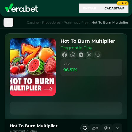
PIX
ENTRAR
CADASTRAR
Cassino
Provedores
Pragmatic Play
Hot To Burn Multiplier
Hot To Burn Multiplier
Pragmatic Play
RTP
96.51%
Hot To Burn Multiplier
0
0
Pragmatic Play