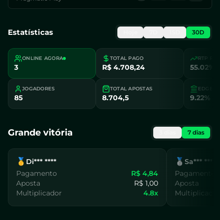
Hellvis Wild
é um jogo de cassino online disponível na
Estatísticas
Vera Bet
, desenvolvido pelo provedor
Hoje
Pragmatic Play
7D
15D
30D
.
Com uma taxa de retorno ao jogador (RTP) média de
até
96.01%
, você pode jogar agora mesmo e se
ONLINE AGORA
TOTAL PAGO
RTP RE
divertir. Jogue com responsabilidade!
3
R$ 4.708,24
55.02%
Como jogar Hellvis Wild na Vera Bet
JOGADORES
TOTAL APOSTAS
EDGE D
85
Para começar a jogar
Hellvis Wild
8.704,5
, basta ajustar o
9.22%
valor da aposta e iniciar a rodada. O jogo é intuitivo e
indicado tanto para iniciantes quanto para jogadores
experientes da Pragmatic Play.
Grande vitória
3 dias
7 dias
Sobre o Hellvis Wild
🥇
🥈
Di*** ****
Sa*** ****
O
Hellvis Wild
é desenvolvido pela
Pragmatic Play
e
opera com tecnologia RNG (Random Number
Pagamento
R$ 4,84
Pagamento
Aposta
R$ 1,00
Aposta
Generator) certificada, garantindo resultados
Multiplicador
4.8
x
Multiplicado
aleatórios e independentes em cada rodada. Com RTP
médio de
96.01%
, oferece uma boa relação entre risco
e retorno.