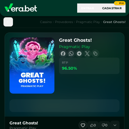
PIX
ENTRAR
CADASTRAR
Cassino
Provedores
Pragmatic Play
Great Ghosts!
Great Ghosts!
Pragmatic Play
RTP
96.50%
Great Ghosts!
0
0
Pragmatic Play