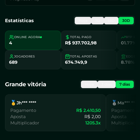
Great Ghosts!
é um jogo de cassino online disponível
Estatísticas
na
Vera Bet
, desenvolvido pelo provedor
Hoje
7D
Pragmatic
15D
30D
Play
. Com uma taxa de retorno ao jogador (RTP)
média de até
96.5%
, você pode jogar agora mesmo e
ONLINE AGORA
TOTAL PAGO
RTP RE
se divertir. Jogue com responsabilidade!
4
R$ 937.702,98
01.77%
Como jogar Great Ghosts! na Vera Bet
JOGADORES
TOTAL APOSTAS
EDGE D
689
Para começar a jogar
Great Ghosts!
674.749,9
, basta ajustar o
8.78%
valor da aposta e iniciar a rodada. O jogo é intuitivo e
indicado tanto para iniciantes quanto para jogadores
experientes da Pragmatic Play.
Grande vitória
Hoje
3 dias
7 dias
Sobre o Great Ghosts!
🥇
🥈
Jh*** ****
Ma*** ****
O
Great Ghosts!
é desenvolvido pela
Pragmatic Play
e opera com tecnologia RNG (Random Number
Pagamento
R$ 2.410,50
Pagamento
Aposta
R$ 2,00
Aposta
Generator) certificada, garantindo resultados
Multiplicador
1205.3
x
Multiplicado
aleatórios e independentes em cada rodada. Com RTP
médio de
96.5%
, oferece uma boa relação entre risco e
retorno.