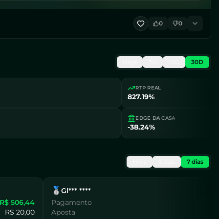
0
0
a taxa de retorno ao jogador (RTP) média de até
96.09%
,
Hoje
7D
15D
30D
RTP REAL
nto para iniciantes quanto para jogadores experientes da
827.19%
EDGE DA CASA
-38.24%
a, garantindo resultados aleatórios e independentes em
Hoje
3 dias
7 dias
de outros títulos da Pragmatic Play e promove o jogo
🥈
Gl*** ****
R$ 506,44
Pagamento
R$ 20,00
Aposta