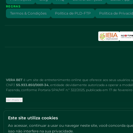
REGRAS
Termos & Condições
Política de PLD-FTP
Política de Privaci
VERA BET
é um site de entretenimento online que oferece aos seus usuários um
CNPJ
55.933.850/0001-34
, entidade devidamente autorizada a operar a modalid
Fazenda, conforme Portaria SPA/MF n.º 322/2025, publicada em 17 de fevereiro d
Ver mais
Ao acessar, continuar a usar ou navegar neste site, você concorda que podemos
interfere na sua privacidade.
O uso desta plataforma é proibido para
beneficiários de Bolsa Família e Ben
Este site utiliza cookies
Ao acessar, continuar a usar ou navegar neste site, você concorda q
isso não interfere na sua privacidade.