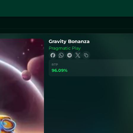
Gravity Bonanza
Pragmatic Play
RTP
96.09%