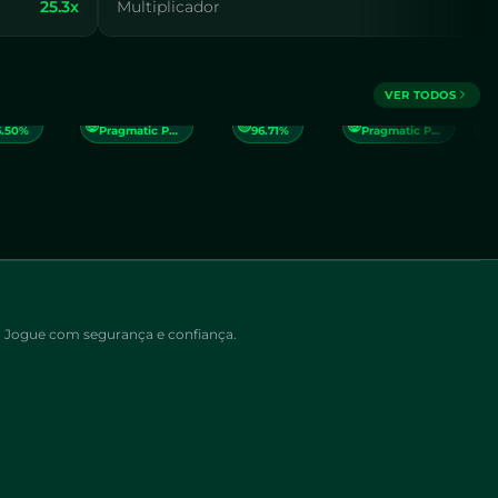
25.3
x
Multiplicador
VER TODOS
P
Provedor
RTP
Provedor
P
6.50%
Pragmatic Play
96.71%
Pragmatic Play
AR
JOGAR
JOGAR
JOGAR
os. Jogue com segurança e confiança.