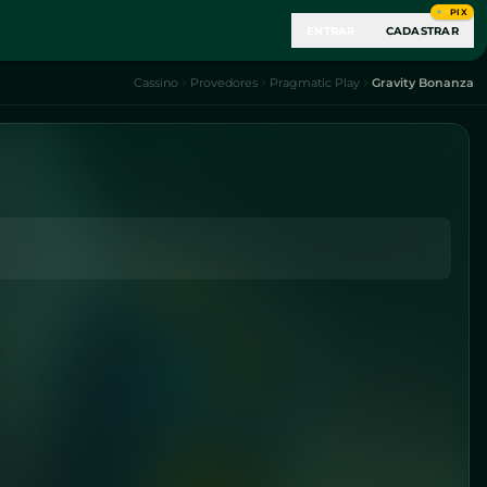
PIX
ENTRAR
CADASTRAR
Cassino
Provedores
Pragmatic Play
Gravity Bonanza