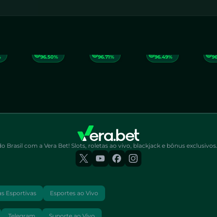
3.91%
RTP
RTP
RTP
RT
%
96.50%
96.71%
96.49%
9
JOGAR
JOGAR
JOGAR
JOG
 Brasil com a Vera Bet! Slots, roletas ao vivo, blackjack e bônus exclusiv
s Esportivas
Esportes ao Vivo
Telegram
Suporte ao Vivo