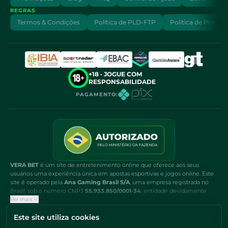
REGRAS
Termos & Condições
Política de PLD-FTP
Política de Privaci
+18 · JOGUE COM
RESPONSABILIDADE
PAGAMENTO
:
VERA BET
é um site de entretenimento online que oferece aos seus
usuários uma experiência única em apostas esportivas e jogos online. Este
site é operado pela
Ana Gaming Brasil S/A
, uma empresa registrada no
Brasil, sob o número CNPJ
55.933.850/0001-34
, entidade devidamente
Ver mais
autorizada a operar a modalidade lotérica de apostas de quota fixa no Brasil,
em temática desportiva e jogos online, conjuntamente, pela Secretaria de
Este site utiliza cookies
Prêmios e Apostas do Ministério da Fazenda, conforme Portaria SPA/MF
n.º 322/2025, publicada em 17 de fevereiro de 2025 no Diário Oficial da
CENTRAL DE JOGO RESPONSÁVEL
DENÚNCIAS
PRIVACIDADE
OUVIDORIA