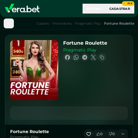
PIX
ENTRAR
CADASTRAR
Cassino
Provedores
Pragmatic Play
Fortune Roulette
Fortune Roulette
Pragmatic Play
Fortune Roulette
0
0
Pragmatic Play