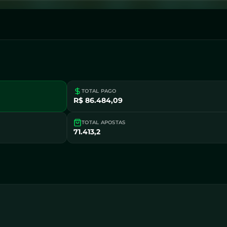
 na
Vera Bet
, desenvolvido pelo provedor
Pragmatic Play
. Com u
ponsabilidade!
TOTAL PAGO
alor da aposta e iniciar a rodada. O jogo é intuitivo e indicado t
R$ 86.484,09
TOTAL APOSTAS
71.413,2
 opera com tecnologia RNG (Random Number Generator) certific
elação entre risco e retorno.
o e depósitos via Pix. A plataforma é licenciada, reúne dezenas 
Margem da casa