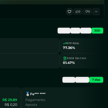
0
0
ma taxa de retorno ao jogador (RTP) média de até
96.25%
,
Hoje
7D
15D
30D
RTP REAL
anto para iniciantes quanto para jogadores experientes da
77.36%
EDGE DA CASA
01.47%
ada, garantindo resultados aleatórios e independentes em
Hoje
3 dias
7 dias
de outros títulos da Pragmatic Play e promove o jogo
🥈
Fe*** ****
R$ 29,89
Pagamento
R$ 0,20
Aposta