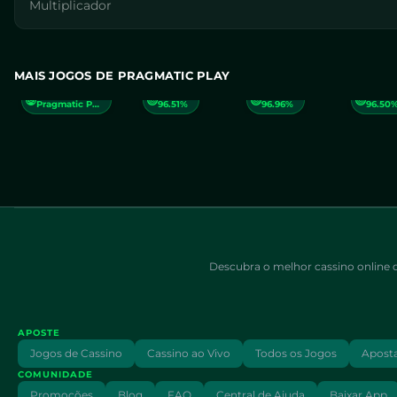
Multiplicador
96.25%
MAIS JOGOS DE PRAGMATIC PLAY
Provedor
RTP
RTP
RTP
Pragmatic Play
96.51%
96.96%
96.50
JOGAR
JOGAR
JOGAR
JOGAR
Descubra o melhor cassino online do
APOSTE
Jogos de Cassino
Cassino ao Vivo
Todos os Jogos
Aposta
COMUNIDADE
Promoções
Blog
FAQ
Central de Ajuda
Baixar App