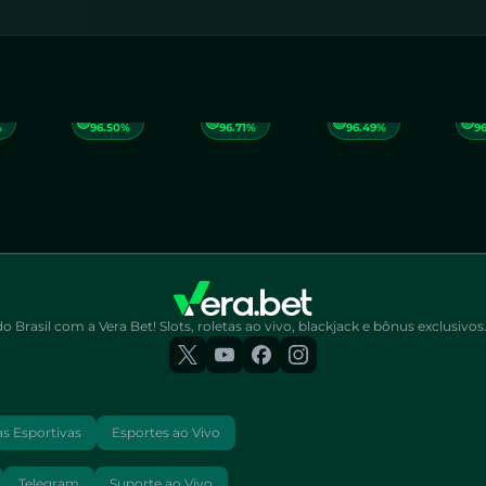
3.75%
RTP
RTP
RTP
RT
%
96.50%
96.71%
96.49%
9
JOGAR
JOGAR
JOGAR
JOG
 Brasil com a Vera Bet! Slots, roletas ao vivo, blackjack e bônus exclusiv
s Esportivas
Esportes ao Vivo
Telegram
Suporte ao Vivo