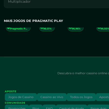
Multiplicador
MAIS JOGOS DE PRAGMATIC PLAY
Provedor
RTP
RTP
RTP
Pragmatic Play
96.51%
96.96%
96.50
JOGAR
JOGAR
JOGAR
JOGAR
Descubra o melhor cassino online do
APOSTE
Jogos de Cassino
Cassino ao Vivo
Todos os Jogos
Aposta
COMUNIDADE
Promoções
Blog
FAQ
Central de Ajuda
Baixar App