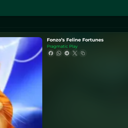
Fonzo’s Feline Fortunes
Pragmatic Play