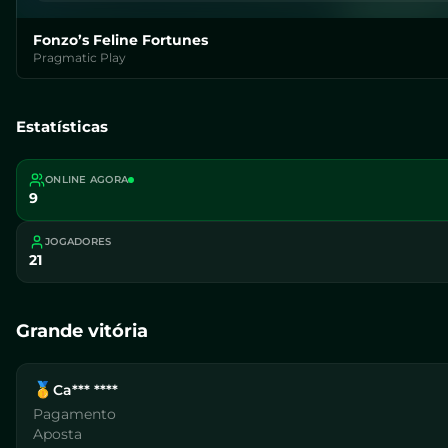
Fonzo’s Feline Fortunes
Pragmatic Play
Fonzo’s Feline Fortunes
é um jogo de cassino online dispo
Estatísticas
97%
, você pode jogar agora mesmo e se divertir. Jogue co
Como jogar Fonzo’s Feline Fortunes na Vera Bet
ONLINE AGORA
Para começar a jogar
Fonzo’s Feline Fortunes
, basta ajus
9
da Pragmatic Play.
JOGADORES
Sobre o Fonzo’s Feline Fortunes
21
O
Fonzo’s Feline Fortunes
é desenvolvido pela
Pragmatic 
independentes em cada rodada. Com RTP médio de
97%
, 
Grande vitória
Por que jogar Fonzo’s Feline Fortunes na Vera Bet
Na
Vera Bet
, você joga com total segurança, suporte rápid
🥇
Ca*** ****
responsável. Aposte com consciência!
Pagamento
Aposta