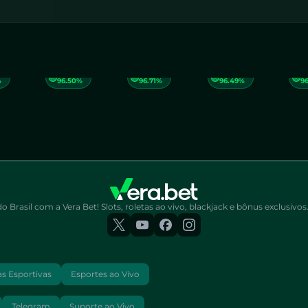
RTP
RTP
RTP
RT
%
96.50%
96.71%
96.49%
9
JOGAR
JOGAR
JOGAR
JOG
 Brasil com a Vera Bet! Slots, roletas ao vivo, blackjack e bônus exclusiv
s Esportivas
Esportes ao Vivo
Telegram
Suporte ao Vivo