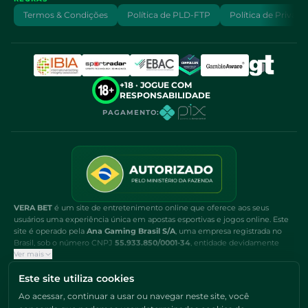
Termos & Condições
Política de PLD-FTP
Política de Privaci
+18 · JOGUE COM
RESPONSABILIDADE
PAGAMENTO
:
VERA BET
é um site de entretenimento online que oferece aos seus
usuários uma experiência única em apostas esportivas e jogos online. Este
site é operado pela
Ana Gaming Brasil S/A
, uma empresa registrada no
Brasil, sob o número CNPJ
55.933.850/0001-34
, entidade devidamente
Ver mais
autorizada a operar a modalidade lotérica de apostas de quota fixa no Brasil,
em temática desportiva e jogos online, conjuntamente, pela Secretaria de
Este site utiliza cookies
Prêmios e Apostas do Ministério da Fazenda, conforme Portaria SPA/MF
n.º 322/2025, publicada em 17 de fevereiro de 2025 no Diário Oficial da
CENTRAL DE JOGO RESPONSÁVEL
DENÚNCIAS
PRIVACIDADE
OUVIDORIA
Ao acessar, continuar a usar ou navegar neste site, você
República Federativa do Brasil.