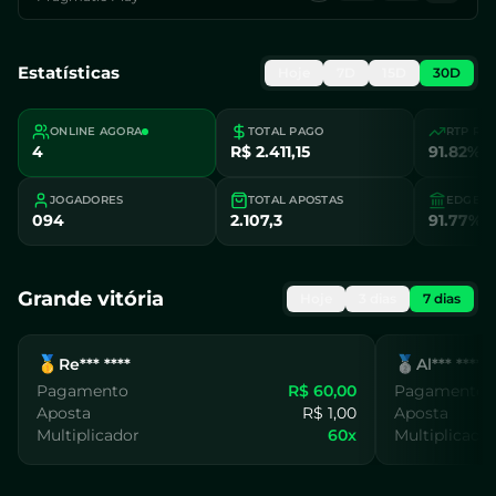
Curse of the Werewolf Megaways
é um jogo de
Estatísticas
cassino online disponível na
Vera Bet
Hoje
, desenvolvido
7D
15D
30D
pelo provedor
Pragmatic Play
. Com uma taxa de
retorno ao jogador (RTP) média de até
96.50%
, você
ONLINE AGORA
TOTAL PAGO
RTP RE
pode jogar agora mesmo e se divertir. Jogue com
4
R$ 2.411,15
91.82%
responsabilidade!
JOGADORES
TOTAL APOSTAS
EDGE D
Como jogar Curse of the Werewolf Megaways na
094
2.107,3
91.77%
Vera Bet
Para começar a jogar
Curse of the Werewolf
Megaways
, basta ajustar o valor da aposta e iniciar a
Grande vitória
Hoje
3 dias
7 dias
rodada. O jogo é intuitivo e indicado tanto para
iniciantes quanto para jogadores experientes da
🥇
🥈
Pragmatic Play.
Re*** ****
Al*** ****
Pagamento
R$ 60,00
Pagamento
Sobre o Curse of the Werewolf Megaways
Aposta
R$ 1,00
Aposta
Multiplicador
60
x
Multiplicado
O
Curse of the Werewolf Megaways
é desenvolvido
pela
Pragmatic Play
e opera com tecnologia RNG
(Random Number Generator) certificada, garantindo