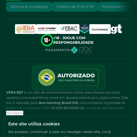
Termos & Condições
Política de PLD-FTP
Política de Privaci
+18 · JOGUE COM
RESPONSABILIDADE
PAGAMENTO
:
VERA BET
é um site de entretenimento online que oferece aos seus
usuários uma experiência única em apostas esportivas e jogos online. Este
site é operado pela
Ana Gaming Brasil S/A
, uma empresa registrada no
Brasil, sob o número CNPJ
55.933.850/0001-34
, entidade devidamente
Ver mais
autorizada a operar a modalidade lotérica de apostas de quota fixa no Brasil,
em temática desportiva e jogos online, conjuntamente, pela Secretaria de
Este site utiliza cookies
Prêmios e Apostas do Ministério da Fazenda, conforme Portaria SPA/MF
n.º 322/2025, publicada em 17 de fevereiro de 2025 no Diário Oficial da
CENTRAL DE JOGO RESPONSÁVEL
DENÚNCIAS
PRIVACIDADE
OUVIDORIA
Ao acessar, continuar a usar ou navegar neste site, você
República Federativa do Brasil.