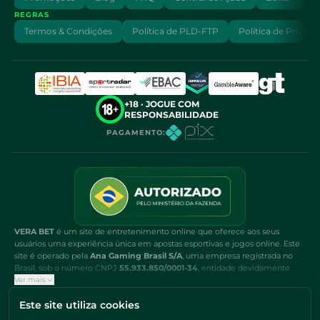
REGRAS
Termos & Condições
Política de PLD-FTP
Política de Privaci
+18 · JOGUE COM
RESPONSABILIDADE
PAGAMENTO
:
VERA BET
é um site de entretenimento online que oferece aos seus
usuários uma experiência única em apostas esportivas e jogos online. Este
site é operado pela
Ana Gaming Brasil S/A
, uma empresa registrada no
Brasil, sob o número CNPJ
55.933.850/0001-34
, entidade devidamente
Ver mais
autorizada a operar a modalidade lotérica de apostas de quota fixa no Brasil,
em temática desportiva e jogos online, conjuntamente, pela Secretaria de
Este site utiliza cookies
Prêmios e Apostas do Ministério da Fazenda, conforme Portaria SPA/MF
n.º 322/2025, publicada em 17 de fevereiro de 2025 no Diário Oficial da
CENTRAL DE JOGO RESPONSÁVEL
DENÚNCIAS
PRIVACIDADE
OUVIDORIA