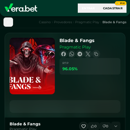
PIX
ENTRAR
CADASTRAR
Cassino
Provedores
Pragmatic Play
Blade & Fangs
Blade & Fangs
Pragmatic Play
RTP
96.05%
Blade & Fangs
0
0
Pragmatic Play