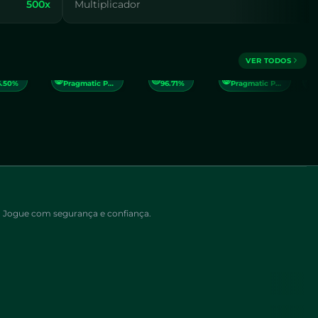
500
x
Multiplicador
VER TODOS
P
Provedor
RTP
Provedor
P
6.50%
Pragmatic Play
96.71%
Pragmatic Play
AR
JOGAR
JOGAR
JOGAR
os. Jogue com segurança e confiança.