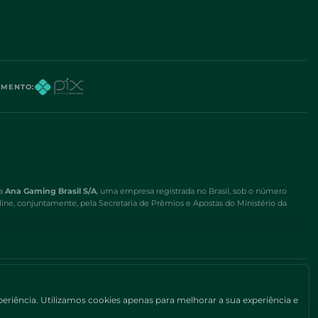
AMENTO
:
la
Ana Gaming Brasil S/A
, uma empresa registrada no Brasil, sob o número
line, conjuntamente, pela Secretaria de Prêmios e Apostas do Ministério da
so site. Utilizamos cookies apenas para melhorar a sua experiência e isso não
riência. Utilizamos cookies apenas para melhorar a sua experiência e