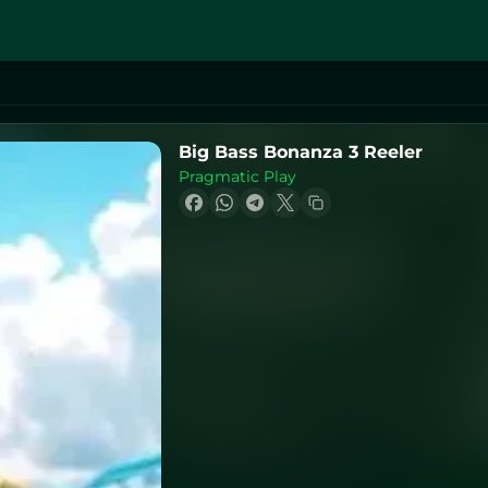
Big Bass Bonanza 3 Reeler
Pragmatic Play