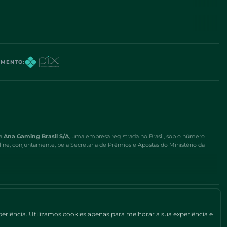
AMENTO
:
la
Ana Gaming Brasil S/A
, uma empresa registrada no Brasil, sob o número
line, conjuntamente, pela Secretaria de Prêmios e Apostas do Ministério da
so site. Utilizamos cookies apenas para melhorar a sua experiência e isso não
riência. Utilizamos cookies apenas para melhorar a sua experiência e