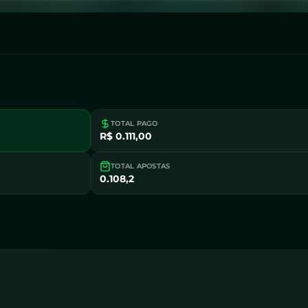
disponível na
Vera Bet
, desenvolvido pelo provedor
Pragmatic P
e com responsabilidade!
TOTAL PAGO
ajustar o valor da aposta e iniciar a rodada. O jogo é intuitivo e
R$ 0.111,00
TOTAL APOSTAS
0.108,2
tic Play
e opera com tecnologia RNG (Random Number Generator)
oferece uma boa relação entre risco e retorno.
o e depósitos via Pix. A plataforma é licenciada, reúne dezenas 