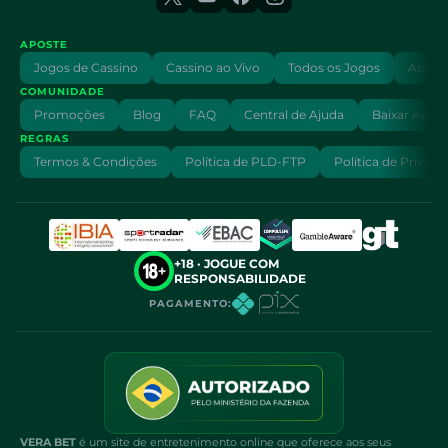
APOSTE
Jogos de Cassino
Cassino ao Vivo
Todos os Jogos
Aposta
COMUNIDADE
Promoções
Blog
FAQ
Central de Ajuda
Baixar App
REGRAS
Termos & Condições
Política de PLD-FTP
Política de Privaci
+18 · JOGUE COM
RESPONSABILIDADE
PAGAMENTO
:
VERA BET
é um site de entretenimento online que oferece aos seus