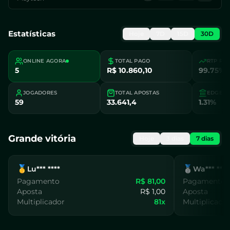
Silver Bullet Bandit: Cash Collect
é um jogo de
Estatísticas
cassino online disponível na
Vera Bet
Hoje
, desenvolvido
7D
15D
30D
pelo provedor
Playtech
. Com uma taxa de retorno ao
jogador (RTP) média de até
95.44%
, você pode jogar
ONLINE AGORA
TOTAL PAGO
RTP RE
agora mesmo e se divertir. Jogue com
5
R$ 10.860,10
99.75%
responsabilidade!
JOGADORES
TOTAL APOSTAS
EDGE D
Como jogar Silver Bullet Bandit: Cash Collect na
59
33.641,4
1.31%
Vera Bet
Para começar a jogar
Silver Bullet Bandit: Cash
Collect
, basta ajustar o valor da aposta e iniciar a
Grande vitória
Hoje
3 dias
7 dias
rodada. O jogo é intuitivo e indicado tanto para
iniciantes quanto para jogadores experientes da
🥇
🥈
Playtech.
Lu*** ****
Wa*** ****
Pagamento
R$ 81,00
Pagamento
Sobre o Silver Bullet Bandit: Cash Collect
Aposta
R$ 1,00
Aposta
Multiplicador
81
x
Multiplicado
O
Silver Bullet Bandit: Cash Collect
é desenvolvido
pela
Playtech
e opera com tecnologia RNG (Random
Number Generator) certificada, garantindo resultados