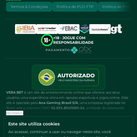
Termos & Condições
Política de PLD-FTP
Política de Privaci
+18 · JOGUE COM
RESPONSABILIDADE
PAGAMENTO
:
VERA BET
é um site de entretenimento online que oferece aos seus
usuários uma experiência única em apostas esportivas e jogos online. Este
site é operado pela
Ana Gaming Brasil S/A
, uma empresa registrada no
Brasil, sob o número CNPJ
55.933.850/0001-34
, entidade devidamente
Ver mais
autorizada a operar a modalidade lotérica de apostas de quota fixa no Brasil,
em temática desportiva e jogos online, conjuntamente, pela Secretaria de
Este site utiliza cookies
Prêmios e Apostas do Ministério da Fazenda, conforme Portaria SPA/MF
n.º 322/2025, publicada em 17 de fevereiro de 2025 no Diário Oficial da
CENTRAL DE JOGO RESPONSÁVEL
DENÚNCIAS
PRIVACIDADE
OUVIDORIA
Ao acessar, continuar a usar ou navegar neste site, você
República Federativa do Brasil.