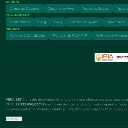
APOSTE
Jogos de Cassino
Cassino ao Vivo
Todos os Jogos
Aposta
COMUNIDADE
Promoções
Blog
FAQ
Central de Ajuda
Baixar App
REGRAS
Termos & Condições
Política de PLD-FTP
Política de Privaci
VERA BET
é um site de entretenimento online que oferece aos seus usuários um
CNPJ
55.933.850/0001-34
, entidade devidamente autorizada a operar a modalid
Fazenda, conforme Portaria SPA/MF n.º 322/2025, publicada em 17 de fevereiro d
Ver mais
Ao acessar, continuar a usar ou navegar neste site, você concorda que podemos
interfere na sua privacidade.