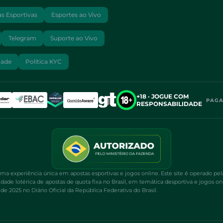
s Esportivas
Esportes ao Vivo
Telegram
Suporte ao Vivo
dade
Política KYC
+18 · JOGUE COM
PAG
RESPONSABILIDADE
a experiência única em apostas esportivas e jogos online. Este site é operado pe
ade lotérica de apostas de quota fixa no Brasil, em temática desportiva e jogos on
e 2025 no Diário Oficial da República Federativa do Brasil.
 usar determinados cookies do navegador para melhorar sua experiência ao usar nos