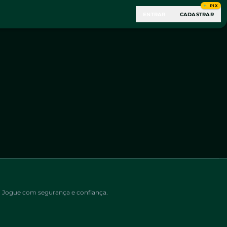
PIX
ENTRAR
CADASTRAR
os. Jogue com segurança e confiança.