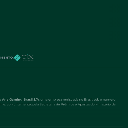
AMENTO
:
la
Ana Gaming Brasil S/A
, uma empresa registrada no Brasil, sob o número
line, conjuntamente, pela Secretaria de Prêmios e Apostas do Ministério da
so site. Utilizamos cookies apenas para melhorar a sua experiência e isso não