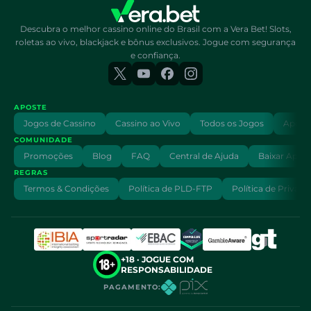
aleatórios e independentes em cada rodada. Com RTP
médio de
96.5%
, oferece uma boa relação entre risco e
Descubra o melhor cassino online do Brasil com a Vera Bet! Slots,
retorno.
roletas ao vivo, blackjack e bônus exclusivos. Jogue com segurança
e confiança.
Por que jogar Fire Blaze: Pharaoh's Daughter na
Vera Bet
Na
Vera Bet
, você joga com total segurança, suporte
APOSTE
rápido e depósitos via Pix. A plataforma é licenciada,
Jogos de Cassino
Cassino ao Vivo
Todos os Jogos
Aposta
reúne dezenas de outros títulos da Playtech e
COMUNIDADE
promove o jogo responsável. Aposte com consciência!
Promoções
Blog
FAQ
Central de Ajuda
Baixar App
REGRAS
RTP
Margem da casa
Termos & Condições
Política de PLD-FTP
Política de Privaci
96.5%
3.50%
+18 · JOGUE COM
RESPONSABILIDADE
PAGAMENTO
: