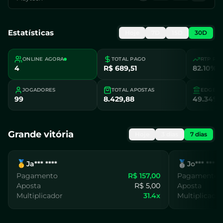
Fire Blaze: Jinns Moon
é um jogo de cassino online
Estatísticas
disponível na
Vera Bet
, desenvolvido pelo provedor
Hoje
7D
15D
30D
Playtech
. Com uma taxa de retorno ao jogador (RTP)
média de até
96.58%
, você pode jogar agora mesmo e
ONLINE AGORA
TOTAL PAGO
RTP RE
se divertir. Jogue com responsabilidade!
4
R$ 689,51
82.10%
Como jogar Fire Blaze: Jinns Moon na Vera Bet
JOGADORES
TOTAL APOSTAS
EDGE D
99
Para começar a jogar
Fire Blaze: Jinns Moon
8.429,88
, basta
49.34%
ajustar o valor da aposta e iniciar a rodada. O jogo é
intuitivo e indicado tanto para iniciantes quanto para
jogadores experientes da Playtech.
Grande vitória
Hoje
3 dias
7 dias
Sobre o Fire Blaze: Jinns Moon
🥇
🥈
Ja*** ****
Jo*** ****
O
Fire Blaze: Jinns Moon
é desenvolvido pela
Playtech
Pagamento
e opera com tecnologia RNG (Random
R$ 157,00
Pagamento
Aposta
R$ 5,00
Aposta
Number Generator) certificada, garantindo resultados
Multiplicador
31.4
x
Multiplicado
aleatórios e independentes em cada rodada. Com RTP
médio de
96.58%
, oferece uma boa relação entre risco
e retorno.