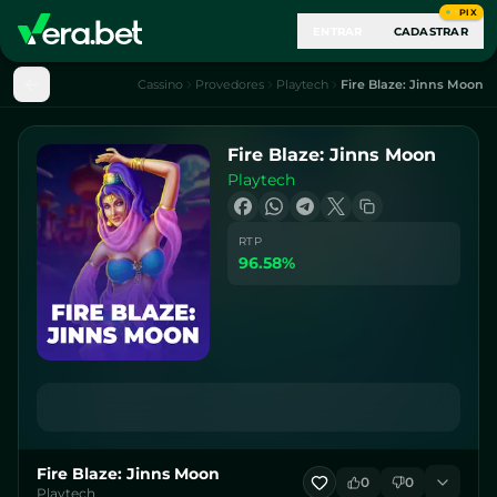
PIX
ENTRAR
CADASTRAR
Cassino
Provedores
Playtech
Fire Blaze: Jinns Moon
Fire Blaze: Jinns Moon
Playtech
RTP
96.58%
Fire Blaze: Jinns Moon
0
0
Playtech