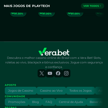
Por que jogar Buffalo Blitz II na Vera Bet
MAIS JOGOS DE PLAYTECH
VER TODOS
Na
Vera Bet
, você joga com total segurança, suporte
RTP
RTP
RTP
RTP
rápido e depósitos via Pix. A plataforma é licenciada,
97.30%
97.00%
97.00%
99.29
JOGAR
JOGAR
JOGAR
JOGAR
reúne dezenas de outros títulos da Playtech e
promove o jogo responsável. Aposte com consciência!
RTP
Margem da casa
95.96%
4.04%
Descubra o melhor cassino online do Brasil com a Vera Bet! Slots,
roletas ao vivo, blackjack e bônus exclusivos. Jogue com segurança
e confiança.
APOSTE
Jogos de Cassino
Cassino ao Vivo
Todos os Jogos
Aposta
COMUNIDADE
Promoções
Blog
FAQ
Central de Ajuda
Baixar App
REGRAS