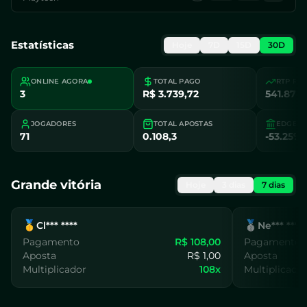
Buffalo Blitz II
é um jogo de cassino online disponível
Estatísticas
na
Vera Bet
, desenvolvido pelo provedor
Hoje
7D
Playtech
15D
.
30D
Com uma taxa de retorno ao jogador (RTP) média de
até
95.96%
, você pode jogar agora mesmo e se
ONLINE AGORA
TOTAL PAGO
RTP RE
divertir. Jogue com responsabilidade!
3
R$ 3.739,72
541.87%
Como jogar Buffalo Blitz II na Vera Bet
JOGADORES
TOTAL APOSTAS
EDGE D
71
Para começar a jogar
Buffalo Blitz II
0.108,3
, basta ajustar o
-53.25%
valor da aposta e iniciar a rodada. O jogo é intuitivo e
indicado tanto para iniciantes quanto para jogadores
experientes da Playtech.
Grande vitória
Hoje
3 dias
7 dias
Sobre o Buffalo Blitz II
🥇
🥈
Cl*** ****
Ne*** ****
O
Buffalo Blitz II
é desenvolvido pela
Playtech
e opera
com tecnologia RNG (Random Number Generator)
Pagamento
R$ 108,00
Pagamento
Aposta
R$ 1,00
Aposta
certificada, garantindo resultados aleatórios e
Multiplicador
108
x
Multiplicado
independentes em cada rodada. Com RTP médio de
95.96%
, oferece uma boa relação entre risco e retorno.