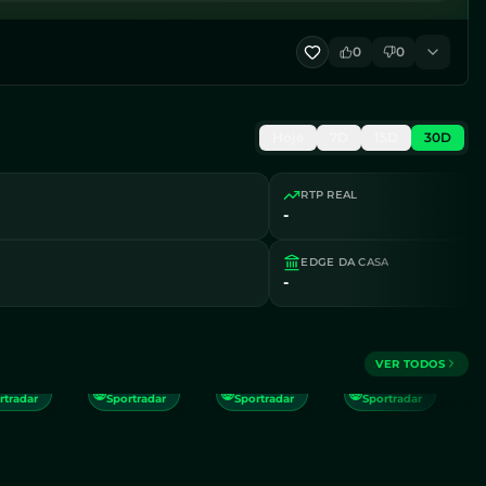
0
0
axa de retorno ao jogador (RTP) média de até
97%
, você
Hoje
7D
15D
30D
RTP REAL
anto para iniciantes quanto para jogadores experientes da
-
EDGE DA CASA
-
 garantindo resultados aleatórios e independentes em
VER TODOS
edor
Provedor
Provedor
Provedor
e outros títulos da Sportradar e promove o jogo
rtradar
Sportradar
Sportradar
Sportradar
AR
JOGAR
JOGAR
JOGAR