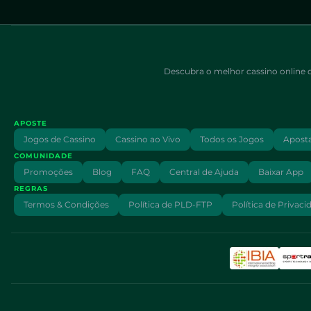
Descubra o melhor cassino online do
APOSTE
Jogos de Cassino
Cassino ao Vivo
Todos os Jogos
Aposta
COMUNIDADE
Promoções
Blog
FAQ
Central de Ajuda
Baixar App
REGRAS
Termos & Condições
Política de PLD-FTP
Política de Privaci