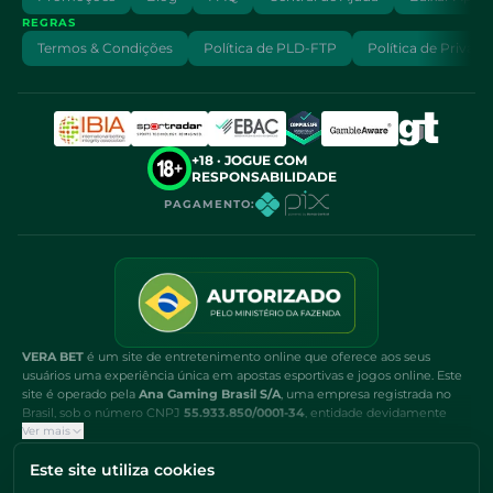
REGRAS
Termos & Condições
Política de PLD-FTP
Política de Privaci
+18 · JOGUE COM
RESPONSABILIDADE
PAGAMENTO
:
VERA BET
é um site de entretenimento online que oferece aos seus
usuários uma experiência única em apostas esportivas e jogos online. Este
site é operado pela
Ana Gaming Brasil S/A
, uma empresa registrada no
Brasil, sob o número CNPJ
55.933.850/0001-34
, entidade devidamente
Ver mais
autorizada a operar a modalidade lotérica de apostas de quota fixa no Brasil,
em temática desportiva e jogos online, conjuntamente, pela Secretaria de
Este site utiliza cookies
Prêmios e Apostas do Ministério da Fazenda, conforme Portaria SPA/MF
n.º 322/2025, publicada em 17 de fevereiro de 2025 no Diário Oficial da
CENTRAL DE JOGO RESPONSÁVEL
DENÚNCIAS
PRIVACIDADE
OUVIDORIA