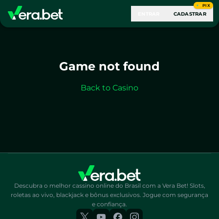
PIX
ENTRAR
CADASTRAR
Game not found
Back to Casino
Descubra o melhor cassino online do Brasil com a Vera Bet! Slots,
roletas ao vivo, blackjack e bônus exclusivos. Jogue com segurança
e confiança.