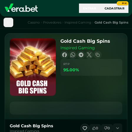
PIX
ENTRAR
CADASTRAR
Cassino
Provedores
Inspired Gaming
Gold Cash Big Spins
Gold Cash Big Spins
Inspired Gaming
RTP
95.00%
Gold Cash Big Spins
0
0
Inspired Gaming