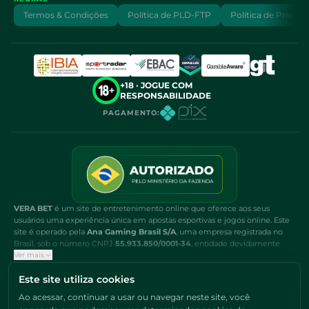
Termos & Condições
Política de PLD-FTP
Política de Privaci
+18 · JOGUE COM
RESPONSABILIDADE
PAGAMENTO
:
VERA BET
é um site de entretenimento online que oferece aos seus
usuários uma experiência única em apostas esportivas e jogos online. Este
site é operado pela
Ana Gaming Brasil S/A
, uma empresa registrada no
Brasil, sob o número CNPJ
55.933.850/0001-34
, entidade devidamente
Ver mais
autorizada a operar a modalidade lotérica de apostas de quota fixa no Brasil,
em temática desportiva e jogos online, conjuntamente, pela Secretaria de
Este site utiliza cookies
Prêmios e Apostas do Ministério da Fazenda, conforme Portaria SPA/MF
n.º 322/2025, publicada em 17 de fevereiro de 2025 no Diário Oficial da
CENTRAL DE JOGO RESPONSÁVEL
DENÚNCIAS
PRIVACIDADE
OUVIDORIA
Ao acessar, continuar a usar ou navegar neste site, você
República Federativa do Brasil.